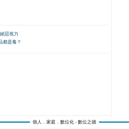
杜絕惡視力
品都是毒？
個人．家庭．數位化 - 數位之牆