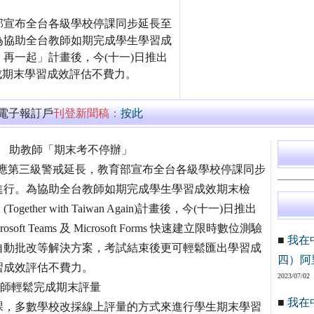
部宣布全台各級學校停課同步延長至
為協助全台教師如期完成學生學習成
再一起」計畫後，今(十一)日推出
教師完成期末學習成效評估不費力。
萬電子報訂戶
刊登新聞稿：
按此
 助教師「期末考不停辦」
燒，因應第三級警戒延長，教育部宣布全台各級學校停課同步
進行。為協助全台教師如期完成學生學習成效期末檢
r with Taiwan Again)計畫後，今(十一)日推出
soft Teams 及 Microsoft Forms 快速建立限時數位測驗
■
我在
自動批改等解決方案，考試結束後更可輕鬆匯出學習成
四）阿
習成效評估不費力。
2023/07/02
步驟指引 教師輕鬆完成期末評量
■
我在
課，多數學校改採線上評量的方式來進行學生期末學習