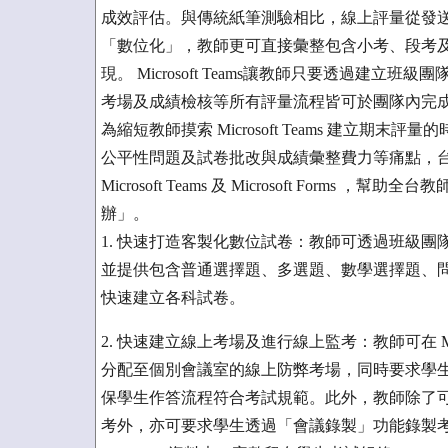
成效評估。與傳統紙筆測驗相比，線上評量從發
「數位化」，教師更可直接彙整包含小考、段考
現。 Microsoft Teams讓教師只要透過建
考場及成績檢核等所有評量流程皆可於團隊內完
為縮短教師摸索 Microsoft Teams 建立
公平性問題及試卷批改與成績彙整費力等痛點，台灣微軟推
Microsoft Teams 及 Microsoft For
辦」。
1. 快速打造客製化數位試卷：教師可透過班級團隊內的「
並提供包含普通選擇題、多選題、數學選擇題、
快速建立各科試卷。
2. 快速建立線上考場及進行線上監考：教師可在 Mic
分配至個別會議室的線上防弊考場，同時要求學
保學生作答流程符合考試規範。此外，教師除了
考外，亦可要求學生透過「會議錄製」功能錄製