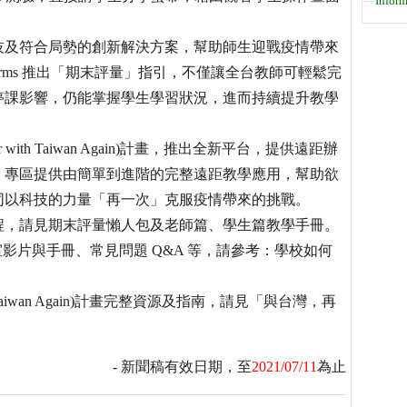
Inform
技及符合局勢的創新解決方案，幫助師生迎戰疫情帶來
osoft Forms 推出「期末評量」指引，不僅讓全台教師可輕鬆完
停課影響，仍能掌握學生學習狀況，進而持續提升教學
ith Taiwan Again)計畫，推出全新平台，提供遠距辦
」專區提供由簡單到進階的完整遠距教學應用，幫助欲
同以科技的力量「再一次」克服疫情帶來的挑戰。
完整操作流程，請見期末評量懶人包及老師篇、學生篇教學手冊。
教室影片與手冊、常見問題 Q&A 等，請參考：學校如何
 Taiwan Again)計畫完整資源及指南，請見「與台灣，再
- 新聞稿有效日期，至
2021/07/11
為止