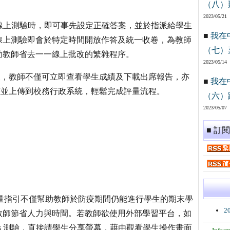
（八）
2023/05/21
Forms 線上測驗時，即可事先設定正確答案，並於指派給學生
■
我在
線上測驗即會於特定時間開放作答及統一收卷，為教師
（七）
助教師省去一一線上批改的繁雜程序。
2023/05/14
量完成後，教師不僅可立即查看學生成績及下載出席報告，亦
■
我在
速彙整並上傳到校務行政系統，輕鬆完成評量流程。
（六）
2023/05/07
■ 訂
Forms 的期末評量指引不僅幫助教師於防疫期間仍能進行學生的期末學
2
教師節省人力與時間。若教師欲使用外部學習平台，如
Forms 測驗，直接請學生分享螢幕，藉由觀看學生操作畫面