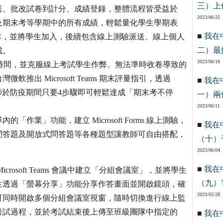
三）上
送、批改試卷到計分、成績登錄，整體流程皆受益於
2023/06/25
及期末考等學期中的所有成績，輕鬆量化學生學期表
■
我在
立班級團隊，並將學生加入，後續包含線上測驗派送、線上個人
二）最
成。
2023/06/18
期末評量的時間，並克服線上考試學生作弊、無法準時收卷導致的
出 Microsoft Teams 期末評量指引，透過
■
我在
ms ，幫助全台教師於防疫期間只要4步驟即可輕鬆達成「期末考不停
一）兩
2023/06/11
作業」功能，建立 Microsoft Forms 線上測驗，
■
我在
問答題及開放式問答題等各種題型讓教師可自由搭配，
（十）
2023/06/04
■
我在
rosoft Teams 會議中建立「分組會議室」，並將學生
（九）
生透過「螢幕分享」功能分享作答畫面並開啟鏡頭，確
2023/05/28
可同時開啟多個分組會議室視窗，隨時切換進行線上監
考試過程，並於考試結束後上傳至班級團隊中指定的
■
我在