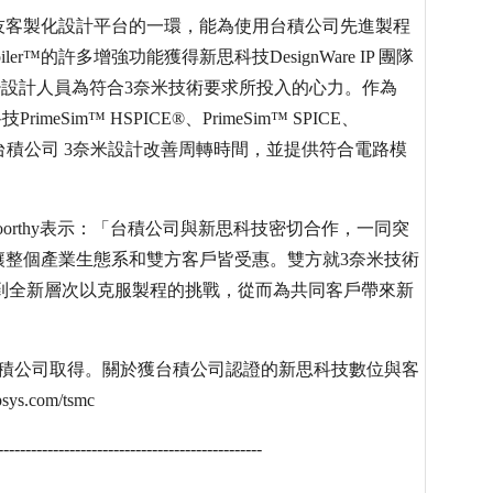
是新思科技客製化設計平台的一環，能為使用台積公司先進製程
er™的許多增強功能獲得新思科技DesignWare IP 團隊
少設計人員為符合3奈米技術要求所投入的心力。作為
rimeSim™ HSPICE®、PrimeSim™ SPICE、
 模擬器，能為台積公司 3奈米設計改善周轉時間，並提供符合電路模
namoorthy表示：「台積公司與新思科技密切合作，一同突
讓整個產業生態系和雙方客戶皆受惠。雙方就3奈米技術
到全新層次以克服製程的挑戰，從而為共同客戶帶來新
台積公司取得。關於獲台積公司認證的新思科技數位與客
com/tsmc
------------------------------------------------