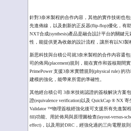
針對3奈米製程的合作內容，其他的實作技術也包括：支援具備
先進佈線，以及創新的正反器(flip-flop)優化，有助
NXT合成(synthesis)產品是融合設計平台的關鍵元
性，能提供更為收斂的設計流程，讓所有以N3製
新思科技與台積公司就3奈米製程的合作內容還包括P
司的佈局(placement)規則，能在實作和簽核期間實現收斂
PrimePower 支援3奈米實體規則(physical r
建模的強化，能帶來所需的準確性。
其他經台積公司 3奈米技術認證的簽核解決方案包括：
證(equivalence verification)以及 QuickCap ® 
Validator ™物理簽核經強化後可支援所有先進
fill)功能、用於佈局與原理圖檢查(layout-versus-schem
effect)，以及用於DRC，經強化過的三向電壓規則除錯(delt