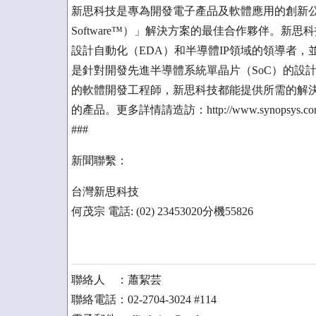
新思科技是專為開發電子產品及軟體應用的創新公司，也
Software™）」解決方案的最佳合作夥伴。新
設計自動化（EDA）和半導體IP領域的領導者
是針對開發先進半導體系統單晶片（SoC）的設
的軟體開發工程師，新思科技都能提供所需的解
的產品。更多詳情請造訪：http://www.synopsys.c
###
新聞聯繫：
台灣新思科技
何茂宗 電話: (02) 23453020分機55826
聯絡人 ：蕭絜芸
聯絡電話：02-2704-3024 #114