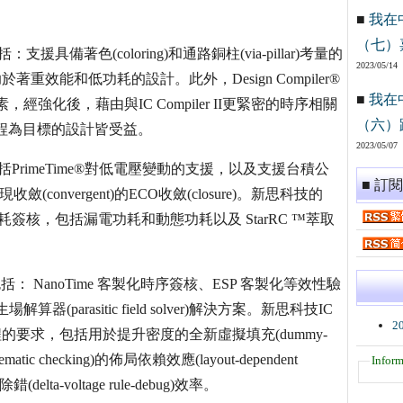
■
我在
（七）
著色(coloring)和通路銅柱(via-pillar)考量的
2023/05/14
於著重效能和低功耗的設計。此外，Design Compiler®
■
我在
素，經強化後，藉由與IC Compiler II更緊密的時序相關
（六）
程為目標的設計皆受益。
2023/05/07
rimeTime®對低電壓變動的支援，以及支援台積公
■ 訂
(convergent)的ECO收斂(closure)。新思科技的
ule) 的功耗簽核，包括漏電功耗和動態功耗以及 StarRC ™萃取
 NanoTime 客製化時序簽核、ESP 客製化等效性驗
NX 寄生場解算器(parasitic field solver)解決方案。新思科技IC
2
製程的要求，包括用於提升密度的全新虛擬填充(dummy-
atic checking)的佈局依賴效應(layout-dependent
Inform
a-voltage rule-debug)效率。