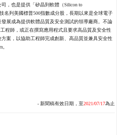
是提供「矽晶到軟體（Silicon to
思科技名列美國標普500指數成分股，長期以來是全球電子
，並發展成為提供軟體品質及安全測試的領導廠商。不論
計工程師，或正在撰寫應用程式且要求高品質及安全性
決方案，以協助工程師完成創新、高品質並兼具安全性
om。
- 新聞稿有效日期，至
2021/07/17
為止