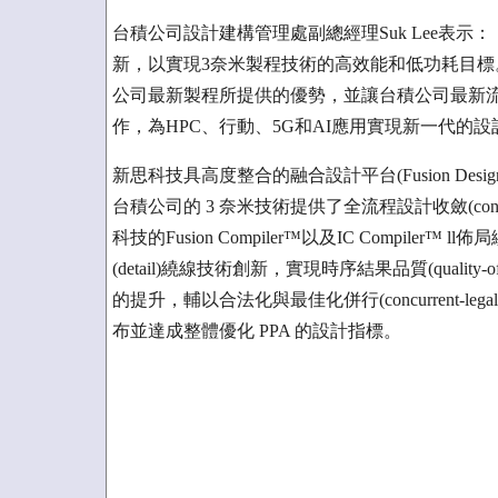
台積公司設計建構管理處副總經理Suk Lee表
新，以實現3奈米製程技術的高效能和低功耗目
公司最新製程所提供的優勢，並讓台積公司最新
作，為HPC、行動、5G和AI應用實現新一代的設
新思科技具高度整合的融合設計平台(Fusion Desi
台積公司的 3 奈米技術提供了全流程設計收斂(convergen
科技的Fusion Compiler™以及IC Compiler™ ll佈
(detail)繞線技術創新，實現時序結果品質(quality-of
的提升，輔以合法化與最佳化併行(concurrent-legaliz
布並達成整體優化 PPA 的設計指標。