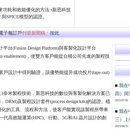
來功耗和效能優化的方法 •新思科技
與SPICE模型的認證。
萬電子報訂戶
刊登新聞稿：
按此
ion Design Platform)與客製化設計平台
(design enablement)，使雙方客戶能從台積公司先進的製程技
已在雙方客戶設計中得到驗證，該優勢能提升成功投片(tape-out)
■
我在
先進3奈米製程技術，新思科技的數位與客製化解決方案已
四）阿
2023/07/02
，DRM)及製程設計套件(process design kits)的認證。植
優化的工具、流程和方法，使客戶能實現該製程所帶來
■
我在
代高效能運算(HPC)、行動、5G和AI 晶片設計的創
三）上
2023/06/25