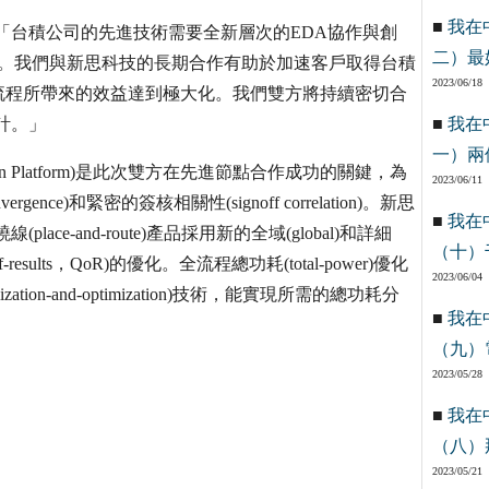
■
我在
示：「台積公司的先進技術需要全新層次的EDA協作與創
二）最
標。我們與新思科技的長期合作有助於加速客戶取得台積
2023/06/18
流程所帶來的效益達到極大化。我們雙方將持續密切合
計。」
■
我在
一）兩
gn Platform)是此次雙方在先進節點合作成功的關鍵，為
2023/06/11
ce)和緊密的簽核相關性(signoff correlation)。新思
■
我在
局繞線(place-and-route)產品採用新的全域(global)和詳細
（十）
-results，QoR)的優化。全流程總功耗(total-power)優化
2023/06/04
ation-and-optimization)技術，能實現所需的總功耗分
■
我在
（九）
2023/05/28
■
我在
（八）
2023/05/21