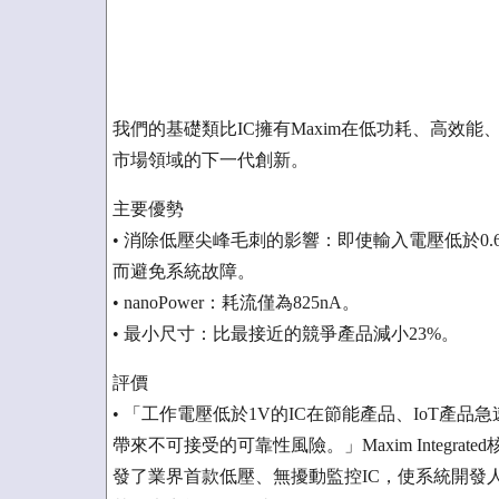
我們的基礎類比IC擁有Maxim在低功耗、高效
市場領域的下一代創新。
主要優勢
• 消除低壓尖峰毛刺的影響：即使輸入電壓低於0
而避免系統故障。
• nanoPower：耗流僅為825nA。
• 最小尺寸：比最接近的競爭產品減小23%。
評價
• 「工作電壓低於1V的IC在節能產品、IoT
帶來不可接受的可靠性風險。」Maxim Integrated
發了業界首款低壓、無擾動監控IC，使系統開發