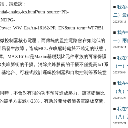
詳細資訊，請造訪：
■
我在
ntial-analog-ics.html?utm_source=PR-
二）最
LANDPG-
2023/06/18
Power_WW_EssAn-16162-PR_EN&utm_term=WF7851
■
我在
低的微控制器核心電壓，而傳統的監控電路會在如此低的
一）兩
2023/06/11
易發生故障，造成MCU在喚醒時處於不確定的狀態，
MAX16162是Maxim基礎類比元件家族的可靠保護
■
我在
除尖峰脈衝的干擾。消除尖峰脈衝的干擾不僅提高IoT系
（十）
、基地台、可程式設計邏輯控制器和自動控制等系統意
2023/06/04
■
我在
（九）
保護的同時，不會對有限的功率預算造成壓力。該基礎類比
2023/05/28
比最接近的競爭方案減小23%，有助於開發者節省電路板空間。
■
我在
（八）
2023/05/21