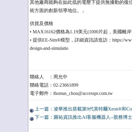
其他廠商能夠在如此低的電壓下提供無擾動的復位輸出，這
術方面的創新領導地位。」
供貨及價格
• MAX16162價格為1.19美元(1000片起，美國離
• 提供EE-Sim®模型，詳細資訊請造訪：https://www.maximint
design-and-simulatio
聯絡人 ：周允中
聯絡電話：02-23661899
電子郵件：thomas_chou@accesspr.com.tw
上一篇：凌華推出搭載第9代英特爾Xeon®和Cor
下一篇：圓祐資訊推出AI客服機器人--股務博