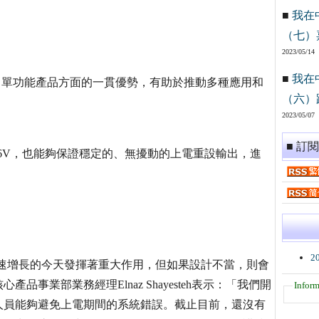
■
我在
（七）
2023/05/14
■
我在
能、單功能產品方面的一貫優勢，有助於推動多種應用和
（六）
2023/05/07
■ 訂
.6V，也能夠保證穩定的、無擾動的上電重設輸出，進
2
產品急速增長的今天發揮著重大作用，但如果設計不當，則會
核心產品事業部業務經理Elnaz Shayesteh表示：「我們開
Inform
人員能夠避免上電期間的系統錯誤。截止目前，還沒有