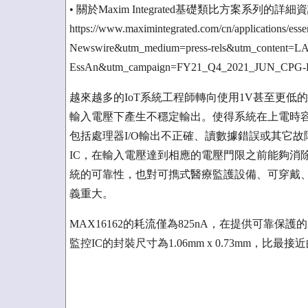
• 關於Maxim Integrated基礎類比方案系列的
https://www.maximintegrated.com/cn/applications/esse
Newswire&utm_medium=press-rels&utm_content=
EssAn&utm_campaign=FY21_Q4_2021_JUN_CPG-
越來越多的IoT系統工程師轉向使用1V甚至更
輸入電壓下產生不穩定輸出。使得系統在上電時容
包括處理器I/O輸出不正確、讀數據錯誤或其它故障。
IC，在輸入電壓達到相應的電壓門限之前能夠消
統的可靠性，也對可擕式醫療監護設備、可穿戴
義重大。
MAX16162的耗流僅為825nA，在提供可靠
監控IC的封裝尺寸為1.06mm x 0.73mm，