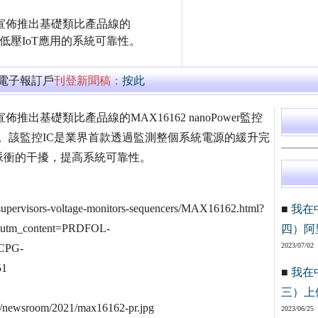
Q: MXIM) 宣佈推出基礎類比產品線的
改善低壓IoT應用的系統可靠性。
萬電子報訂戶
刊登新聞稿：
按此
Q: MXIM) 宣佈推出基礎類比產品線的MAX16162 nanoPower監控
性。該監控IC是業界首款透過監測整個系統電源的緩升完
脈衝的干擾，提高系統可靠性。
supervisors-voltage-monitors-sequencers/MAX16162.html?
■
我在
&utm_content=PRDFOL-
四）阿
2023/07/02
CPG-
51
■
我在
三）上
s/newsroom/2021/max16162-pr.jpg
2023/06/25