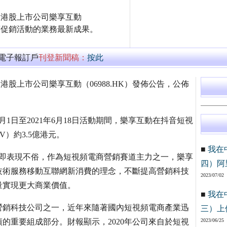
日早間，港股上市公司樂享互動
電商促銷活動的業務最新成果。
萬電子報訂戶
刊登新聞稿：
按此
5日早間，港股上市公司樂享互動（06988.HK）發佈公告，公佈
月1日至2021年6月18日活動期間，樂享互動在抖音短視
）約3.5億港元。
■
我在
局即表現不俗，作為短視頻電商營銷賽道主力之一，樂享
四）阿
技術服務移動互聯網新消費的理念，不斷提高營銷科技
2023/07/02
量實現更大商業價值。
■
我在
營銷科技公司之一，近年來隨著國內短視頻電商產業迅
三）上
的重要組成部分。財報顯示，2020年公司來自於短視
2023/06/25