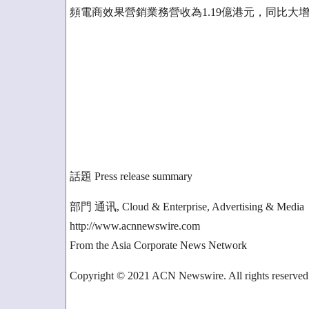
頻電商效果營銷業務營收為1.19億港元，同比大增35
話題 Press release summary
部門 通讯, Cloud & Enterprise, Advertising & Media
http://www.acnnewswire.com
From the Asia Corporate News Network
Copyright © 2021 ACN Newswire. All rights reserved