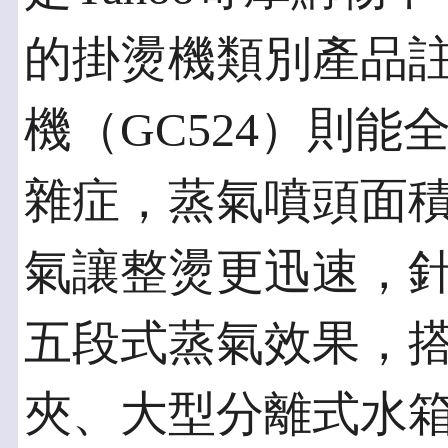
的掛燙機類別產品註
機（GC524）則
雜症，蒸氣噴頭面積
氣讓整燙更迅速，
五段式蒸氣效果，
夾、大型分離式水