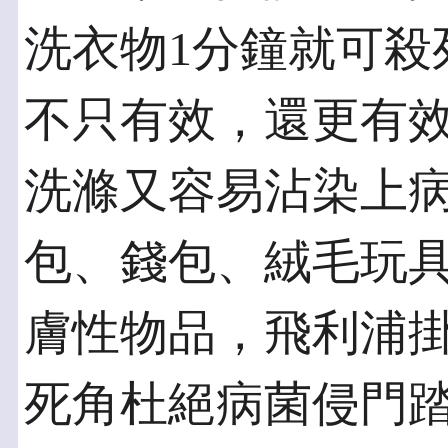
洗衣物1分鐘就可殺死
不只有效，還更有
洗滌又容易沾染上
包、錢包、絨毛玩
膚性物品，飛利浦
死角杜絕病菌侵門