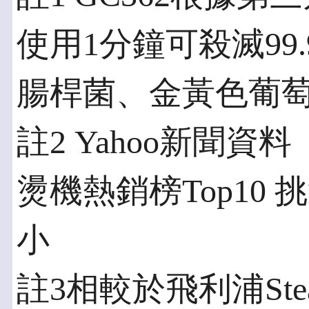
使用1分鐘可殺滅99
腸桿菌、金黃色葡
註2 Yahoo新聞資
燙機熱銷榜Top10
小
註3相較於飛利浦Stea