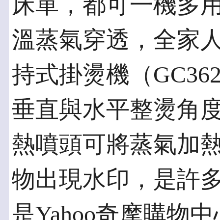
床單，都可一機多
溫蒸氣穿透，全家
持式掛燙機（GC3
垂直與水平整燙角度不受
熱噴頭可將蒸氣加
物出現水印，是許
是Yahoo奇摩購