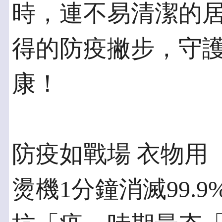
時，連不易清潔的
得的防疫撇步，守
康！
防疫如戰場 衣物用
燙機1分鐘消滅99.