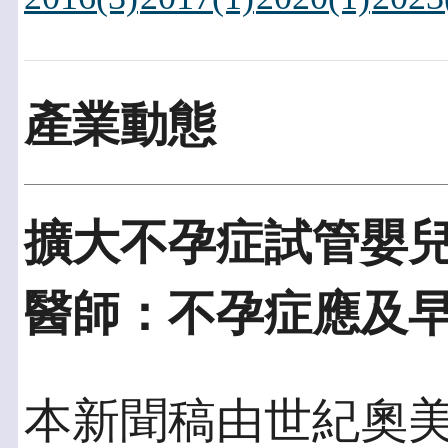
產業動態
擴大不孕症試管嬰兒
醫師：不孕症應及
本新聞稿由世紀奧美發佈