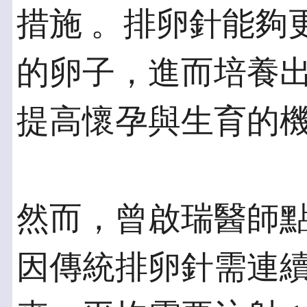
措施 。排卵針能夠
的卵子，進而培養
提高懷孕與生育的
然而，曾啟瑞醫師
因傳統排卵針需連