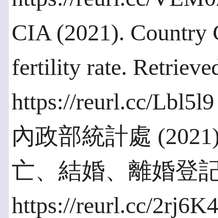
CIA (2021). Country 
fertility rate. Retriev
https://reurl.cc/Lbl5l9
內政部統計處 (20
亡、結婚、離婚登
https://reurl.cc/2rj6K