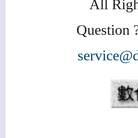
All Rig
Question ?
service@d