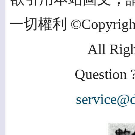
一切權利 ©Copyright 2
All Rig
Question ?
service@d