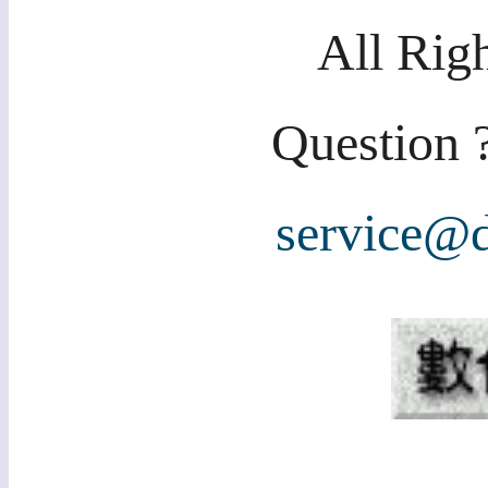
All Rig
Question ?
service@d