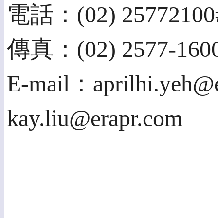
電話：(02) 25772100
傳真：(02) 2577-160
E-mail：aprilhi.yeh@
kay.liu@erapr.com