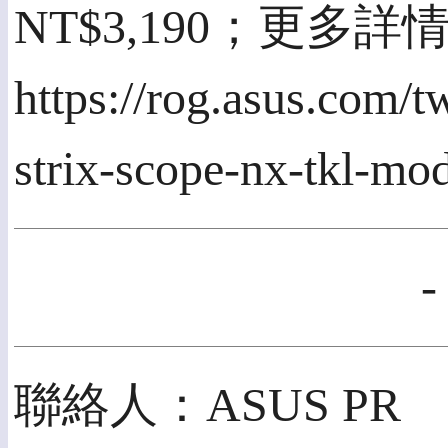
NT$3,190；更多
https://rog.asus.com/
strix-scope-nx-tkl-mod
聯絡人：ASUS PR