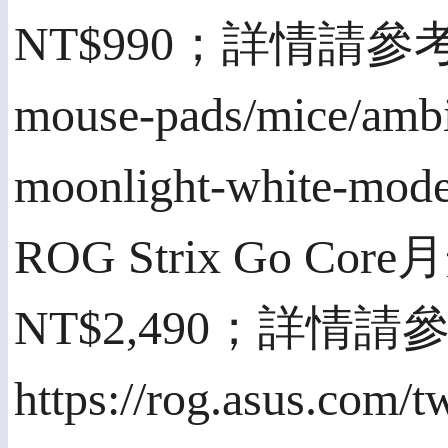
NT$990；詳情請參考：http
mouse-pads/mice/ambid
moonlight-white-mode
ROG Strix Go
NT$2,490；詳情請
https://rog.asus.com/