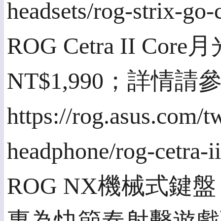
headsets/rog-strix-go
ROG Cetra II
NT$1,990；詳情請
https://rog.asus.com/t
headphone/rog-cetra-i
ROG NX機械式鍵盤