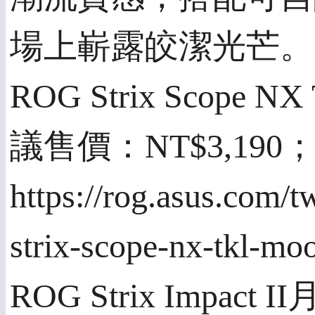
場上嶄露皎潔光芒。
ROG Strix Sco
議售價：NT$3,19
https://rog.asus.com/
strix-scope-nx-tkl-mo
ROG Strix Imp