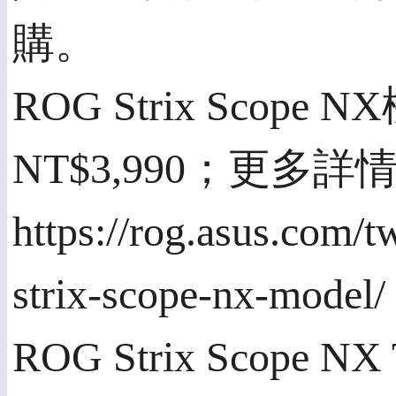
購。
ROG Strix Sco
NT$3,990；更多
https://rog.asus.com/
strix-scope-nx-model/
ROG Strix Sco