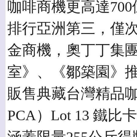
咖啡商機更高達70
排行亞洲第三，僅
金商機，奧丁丁集
室》、《鄒築園》推
販售典藏台灣精品咖啡
PCA）Lot 13 鐵比