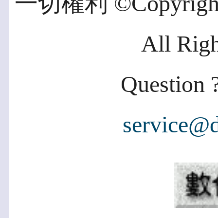
一切權利 ©Copyright 2
All Rig
Question ?
service@d