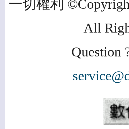
一切權利 ©Copyright 2
All Rig
Question ?
service@d