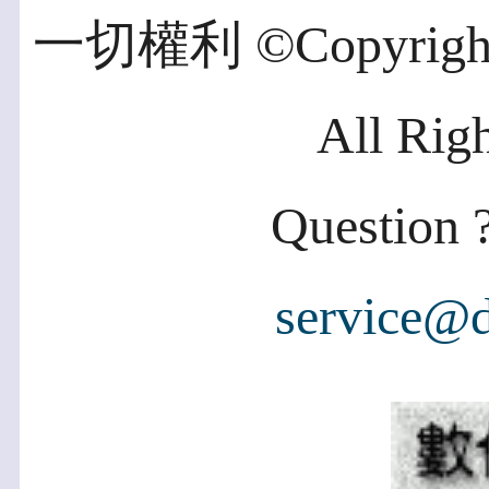
一切權利 ©Copyright 2
All Rig
Question ?
service@d