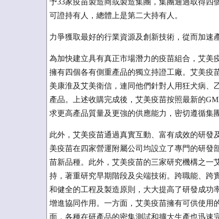
予33家疫苗製造商或製造集團，集團通過取得四
可證持有人，總體上是第二大持有人。
力爭獲取最好的行業資源及創新技術，從而加速
為加快建立具有真正市場潛力的疫苗組合，艾美
擁有四個各有側重產品的獨立持證工廠。艾美疫苗於
美康淮及艾美衛信，連同他們針對人用狂犬病、
產品。上述收購完成後，艾美疫苗按照最新的GM
求更高產品質量及更強的供應能力，密切遵循集
此外，艾美疫苗通過真實互動、富有成效的研發
美疫苗在四家營運附屬公司均設立了專門的研發
苗新品種。此外，艾美疫苗的三家研究機構之一
持，著重研究早期階段及尖端技術。跨職能、跨
和健全的工程及製造原則，大大提高了研發成功
增進協同作用。一方面，艾美疫苗擁有可供使用
面，各種在研產品的密集測試和擴大生產也迅速