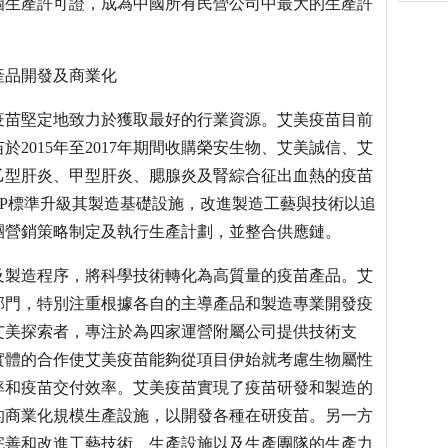
個生產許可證，成為中國所有民營公司中最大的生產許
產品開發及商業化
疫苗堅定地致力於獲取最好的行業資源。艾美疫苗目前
2015年至2017年期間收購榮安生物、艾美誠信、艾
乙型肝炎、甲型肝炎、腮腺炎及腎綜合征出血熱的疫苗
P標準升級其製造基礎設施，改進製造工藝與技術以追
團營銷策略制定及執行生產計劃，並整合供應鏈。
及製造程序，將科學技術轉化為高質量的疫苗產品。艾
部門，特別注重根據各自的主導產品和製造專業開發疫
艾美探索者，專注於為四家運營附屬公司提供技術支
實體的合作使艾美疫苗能夠從項目伊始就考慮生物屬性
率和疫苗交付效率。艾美疫苗實現了疫苗研發和製造的
的商業化規模生產設施，以開發各種在研疫苗。另一方
完善和改進工藝技術、生產設施以及生產團隊的生產力