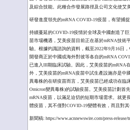
及綜合技能。此種合作發展路徑及公司文化使艾美
研發進度領先的mRNA COVID-19疫苗，有望
持續蔓延的COVID-19疫情於全球及中國創造
苗市場機遇，艾美疫苗目前正在基於mRNA技術平台
驗。根據灼識諮詢的資料，截至2022年9月16日，
開發商正於中國或海外對彼等各自的mRNA COV
已進入III期臨床試驗。因此，艾美疫苗的mRN
外，艾美疫苗的mRNA疫苗中試生產設施亦是中
異毒株的在研疫苗而言，艾美疫苗已經成功在臨床
Omicron變異毒株)的試驗疫苗。艾美疫苗計劃
mRNA疫苗，以滿足迫切的短期市場需求。就更
體疫苗，其不僅對COVID-19變體有效，而且
新聞稿: https://www.acnnewswire.com/press-release/tra