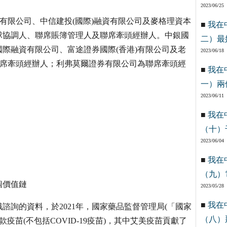
2023/06/25
有限公司、中信建投(國際)融資有限公司及麥格理資本
■
我在
球協調人、聯席賬簿管理人及聯席牽頭經辦人。中銀國
二）最
際融資有限公司、富途證券國際(香港)有限公司及老
2023/06/18
聯席牽頭經辦人；利弗莫爾證券有限公司為聯席牽頭經
■
我在
一）兩
2023/06/11
■
我在
（十）
2023/06/04
■
我在
（九）
個價值鏈
2023/05/28
■
我在
詢的資料，於2021年，國家藥品監督管理局(「國家
（八）
6款疫苗(不包括COVID-19疫苗)，其中艾美疫苗貢獻了