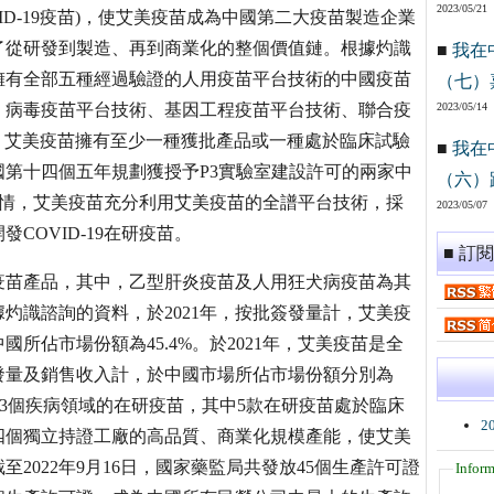
2023/05/21
VID-19疫苗)，使艾美疫苗成為中國第二大疫苗製造企業
了從研發到製造、再到商業化的整個價值鏈。根據灼識
■
我在
擁有全部五種經過驗證的人用疫苗平台技術的中國疫苗
（七）
、病毒疫苗平台技術、基因工程疫苗平台技術、聯合疫
2023/05/14
，艾美疫苗擁有至少一種獲批產品或一種處於臨床試驗
■
我在
第十四個五年規劃獲授予P3實驗室建設許可的兩家中
（六）
9疫情，艾美疫苗充分利用艾美疫苗的全譜平台技術，採
2023/05/07
OVID-19在研疫苗。
■ 訂
疫苗產品，其中，乙型肝炎疫苗及人用狂犬病疫苗為其
灼識諮詢的資料，於2021年，按批簽發量計，艾美疫
所佔市場份額為45.4%。於2021年，艾美疫苗是全
發量及銷售收入計，於中國市場所佔市場份額分別為
針對13個疾病領域的在研疫苗，其中5款在研疫苗處於臨床
2
四個獨立持證工廠的高品質、商業化規模產能，使艾美
2022年9月16日，國家藥監局共發放45個生產許可證
Inform