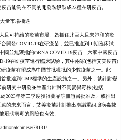
疫苗能夠在不同的開發階段製成22種在研疫苗。
捕捉大量市場機遇
了巨大且可持續的疫苗市場。為抓住此巨大且未飽和的疫
開發COVID-19在研疫苗，並已推進到III期臨床試
中國並無獲批的mRNA COVID-19疫苗，六家中國疫苗
ID-19在研疫苗進行臨床試驗，其中兩家(包括艾美疫苗)
A在研疫苗有望成為中國首批獲批的少數疫苗之一。此
國首批達到GMP標準的生產設施之一。另外，就針對變
前研究中研發並生產出針對不同變異毒株(包括
首先於2023年第二季度獲得藥品註冊證書批准及╱或推出
長遠的未來而言，艾美疫苗計劃推出廣譜重組腺病毒載
對其他冠狀病毒的風險也有效。
ditionalchinese/78131/