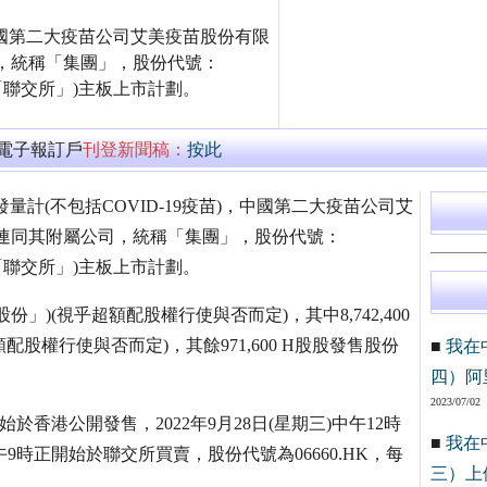
)，中國第二大疫苗公司艾美疫苗股份有限
，統稱「集團」，股份代號：
(「聯交所」)主板上市計劃。
萬電子報訂戶
刊登新聞稿：
按此
1年批簽發量計(不包括COVID-19疫苗)，中國第二大疫苗公司艾
連同其附屬公司，統稱「集團」，股份代號：
(「聯交所」)主板上市計劃。
股份」)(視乎超額配股權行使與否而定)，其中8,742,400
股權行使與否而定)，其餘971,600 H股股發售股份
■
我在
四）阿
2023/07/02
始於香港公開發售，2022年9月28日(星期三)中午12時
■
我在
午9時正開始於聯交所買賣，股份代號為06660.HK，每
三）上