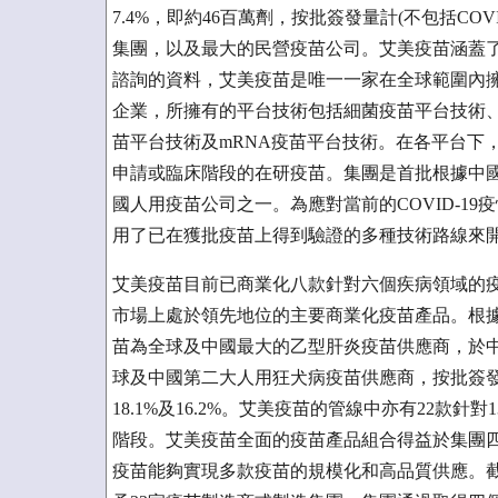
7.4%，即約46百萬劑，按批簽發量計(不包括CO
集團，以及最大的民營疫苗公司。艾美疫苗涵蓋
諮詢的資料，艾美疫苗是唯一一家在全球範圍內
企業，所擁有的平台技術包括細菌疫苗平台技術
苗平台技術及mRNA疫苗平台技術。在各平台下
申請或臨床階段的在研疫苗。集團是首批根據中國
國人用疫苗公司之一。為應對當前的COVID-1
用了已在獲批疫苗上得到驗證的多種技術路線來開發C
艾美疫苗目前已商業化八款針對六個疾病領域的
市場上處於領先地位的主要商業化疫苗產品。根據
苗為全球及中國最大的乙型肝炎疫苗供應商，於中國
球及中國第二大人用狂犬病疫苗供應商，按批簽
18.1%及16.2%。艾美疫苗的管線中亦有22款
階段。艾美疫苗全面的疫苗產品組合得益於集團
疫苗能夠實現多款疫苗的規模化和高品質供應。截至