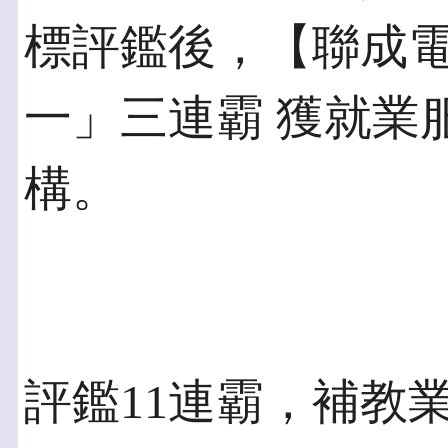
標評鑑後，【聯成
一」三連霸 獲就業
構。
評鑑11連霸，補教業N