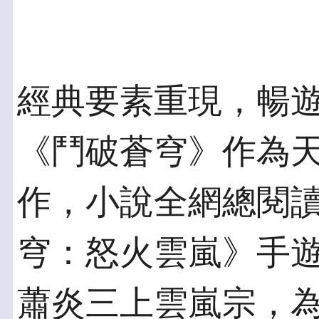
經典要素重現，暢
《鬥破蒼穹》作為
作，小說全網總閱讀
穹：怒火雲嵐》手
蕭炎三上雲嵐宗，