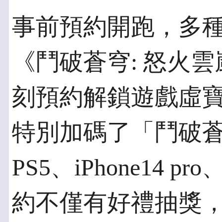
事前預約開跑，多
《鬥破蒼穹: 怒火
刻預約解鎖遊戲虛
特別加碼了「鬥破
PS5、iPhone14 pr
約不僅有好禮抽獎