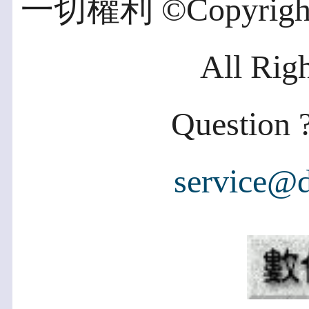
一切權利 ©Copyright 2
All Rig
Question ?
service@d