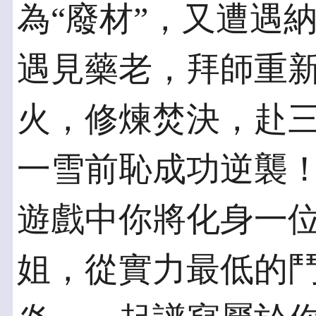
為“廢材”，又遭遇
遇見藥老，拜師重
火，修煉焚決，赴
一雪前恥成功逆襲
遊戲中你將化身一位
姐，從實力最低的