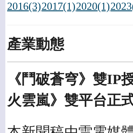
2016(3)
2017(1)
2020(1)
2023
產業動態
《鬥破蒼穹》雙IP
火雲嵐》雙平台正
本新聞稿由雷電媒