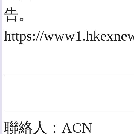
告。
https://www1.hkexnew
聯絡人：ACN