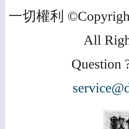
一切權利 ©Copyright 2
All Rig
Question ?
service@d