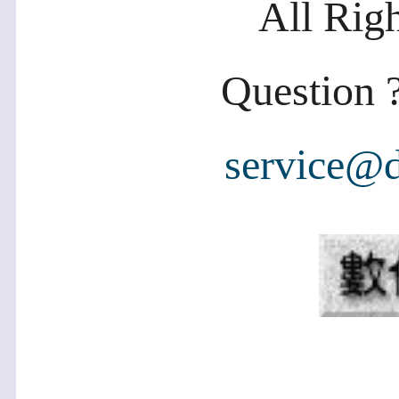
All Rig
Question ?
service@d