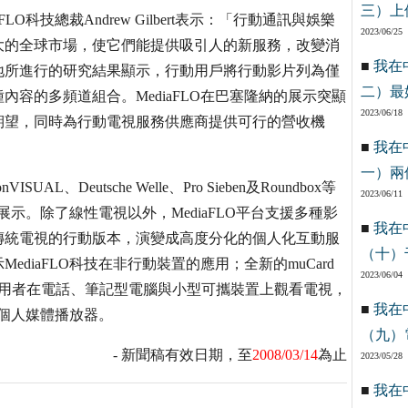
三）上
科技總裁Andrew Gilbert表示：「行動通訊與娛樂
2023/06/25
大的全球市場，使它們能提供吸引人的新服務，改變消
■
我在
地所進行的研究結果顯示，行動用戶將行動影片列為僅
二）最
容的多頻道組合。MediaFLO在巴塞隆納的展示突顯
2023/06/18
期望，同時為行動電視服務供應商提供可行的營收機
■
我在
一）兩
L、Deutsche Welle、Pro Sieben及Roundbox等
2023/06/11
展示。除了線性電視以外，MediaFLO平台支援多種影
■
我在
傳統電視的行動版本，演變成高度分化的個人化互動服
（十）
diaFLO科技在非行動裝置的應用；全新的muCard
2023/06/04
，讓使用者在電話、筆記型電腦與小型可攜裝置上觀看電視，
■
我在
式個人媒體播放器。
（九）
- 新聞稿有效日期，至
2008/03/14
為止
2023/05/28
■
我在