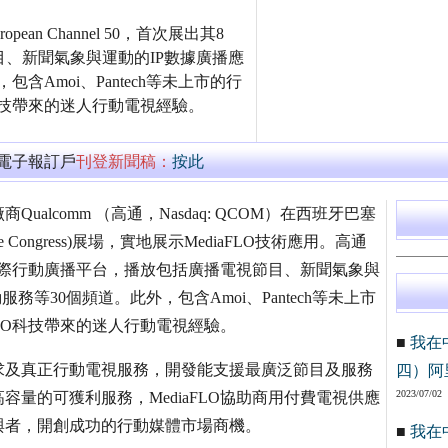
ropean Channel 50，首次展出其8
目、新聞氣象與運動的IP數據廣播應
，包含Amoi、Pantech等未上市的行
O科技帶來的迷人行動電視經驗。
萬電子報訂戶
刊登新聞稿：
按此
lcomm （高通，Nasdaq: QCOM）在西班牙巴塞
e Congress)展場，實地展示MediaFLO技術應用。高通
8 MHz的國際行動廣播平台，播放包括廣播電視節目、新聞氣象與
互動服務等30個頻道。此外，包含Amoi、Pantech等未上市
FLO科技帶來的迷人行動電視經驗。
■
我在
求及真正行動電視服務，開發能支援最廣泛節目及服務
四）阿
2023/07/02
量的可獲利服務，MediaFLO協助商用付費電視供應
與者，開創成功的行動媒體市場商機。
■
我在