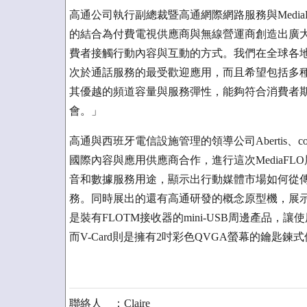
高通公司執行副總裁暨高通網際網路服務與MediaFLO
的結合為付費電視供應商與無線營運商創造出廣
費者接觸行動內容與互動的方式。我們在全球各
次於通話服務的最受歡迎應用，而且希望包括多種內
其優越的頻道容量與服務彈性，能夠符合消費者
會。」
高通與西班牙電信設施管理的領導公司Abertis、conVISUA
國際內容與應用供應商合作，進行這次MediaFLO
音和數據服務用途，顯示出行動媒體市場如何從
務。同時展出的還有高通研發的概念原型機，展示Me
是裝有FLOTM接收器的mini-USB周邊產品
而V-Card則是擁有2吋彩色QVGA螢幕的鑰匙鍊
聯絡人 ：Claire