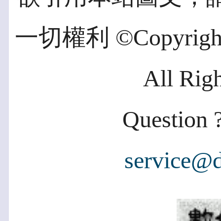
一切權利 ©Copyright 2
All Rig
Question ?
service@d