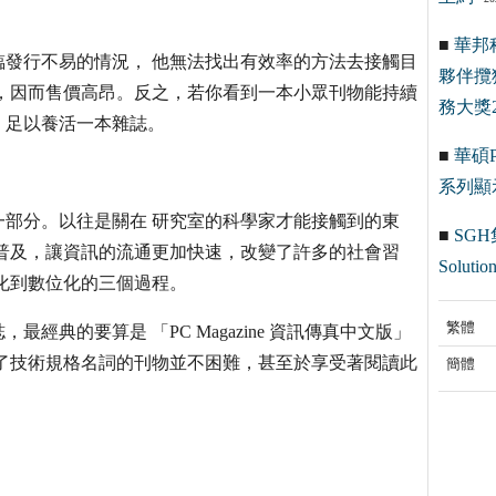
■
華邦
發行不易的情況， 他無法找出有效率的方法去接觸目
夥伴攬
，因而售價高昂。反之，若你看到一本小眾刊物能持續
務大獎2
，足以養活一本雜誌。
■
華碩Pr
系列顯
部分。以往是關在 研究室的科學家才能接觸到的東
■
SGH
普及，讓資訊的流通更加快速，改變了許多的社會習
Solution
化到數位化的三個過程。
繁體
典的要算是 「PC Magazine 資訊傳真中文版」
了技術規格名詞的刊物並不困難，甚至於享受著閱讀此
簡體