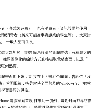
者（各式製造商） ，也有消費者（資訊設備的使用
者和消費者（將來可能從事資訊業的學生等）。大家討
誌，一般人望而生畏。
羅大眾對於「能夠 簡易閱讀的電腦雜誌」有種龐大的
然誕生。強調圖像化的編輯方式直接擷取電腦畫面，以及「一
間狂銷熱賣。
腦畫面抓下來，直 接在上面畫紅色圈圈，告訴你「沒
首開風氣，搭著當時全面普及的Windows 95（微軟
腦學習書籍的風格。
Home 電腦家庭首度 打破此一慣例，每期封面都專訪影
Office 雜誌的推出，將重點聚焦於電腦如何運用於工