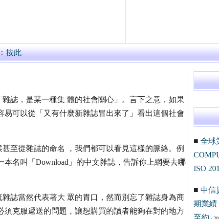
：
按此
雜誌，是某一種集 體的社會關心」。言下之意，如果
容易可以從「又有什麼新雜誌冒出來了」看出這個社會
■
全球
甚至從雜誌的命名 ，我們都可以看見這樣的脈絡。例
COM
本名叫「Download」的中文雜誌，告訴你上網要去哪
ISO 20
■
中信
雜誌當然代表著大 眾的胃口，然而別忘了雜誌身為商
期業績 
必須克服遞送的問題，讓想購買的讀者能夠在對的地方
至約
- 20