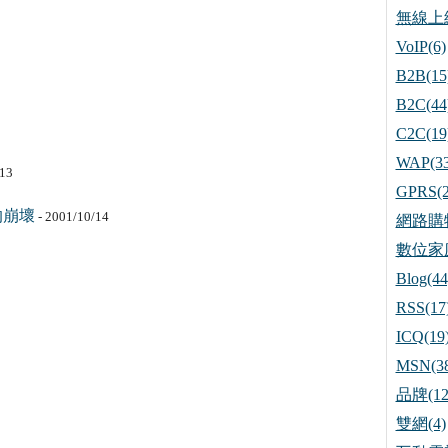
無線上網
VoIP(6)
B2B(15
B2C(44
C2C(19
WAP(33
/13
GPRS(2
的崩壞
- 2001/10/14
網路購物
數位家庭
Blog(44
RSS(17
ICQ(19
MSN(38
品牌(12
雙網(4)