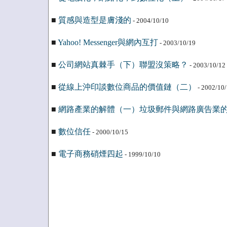
■
質感與造型是膚淺的
- 2004/10/10
■
Yahoo! Messenger與網內互打
- 2003/10/19
■
公司網站真棘手（下）聯盟沒策略？
- 2003/10/12
■
從線上沖印談數位商品的價值鏈（二）
- 2002/10
■
網路產業的解體（一）垃圾郵件與網路廣告業
■
數位信任
- 2000/10/15
■
電子商務硝煙四起
- 1999/10/10