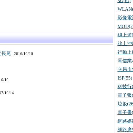
3G(67)
WLAN(
影像電話
MOD(2
線上遊戲
線上沖印
行動上網
近長尾
- 2016/10/16
電信業者
交易市集
ISP(55)
10/19
科技行銷
07/10/14
電子報(
垃圾(26
電子書(
網路媒體
網路廣告