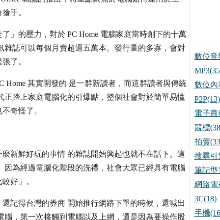
分搶手。
」的壓力，對於 PC Home 電腦家庭當時創下的十萬
訊雜誌可以每個月賣超過五萬本。發行量的多寡，會對
數位音樂
緊張了。
MP3(35
 Home 其實開發的 是一群新讀者，而這群讀者與傳統
數位內容
代正踏上家庭電腦化的引爆點，整個社會對於簡單易懂
P2P(13)
也不奇怪了。
電子商務
競標(38
拍賣(33
麼新鮮好玩的事情 的雜誌開始興起也就不在話下。這
搜尋引擎
。因為經過電腦化階段的洗禮，社會大眾已經具有電腦
筆記型電
比較好」。
網路電視
3C(18)
還記得台灣的券商 開始推行網路下單的時候，還喊出
手機(16
電腦，第一次接觸到電腦以及上網，還是因為要操作股