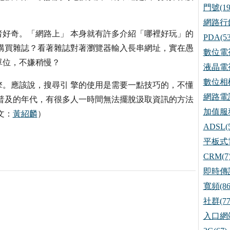
門號(19
網路行銷
好奇。「網路上」 本身就有許多介紹「哪裡好玩」的
PDA(53
勞購買雜誌？看著雜誌對著瀏覽器輸入長串網址，實在愚
數位電視
單位，不嫌稍慢？
液晶電視
數位相機
。應該說，搜尋引 擎的使用是需要一點技巧的，不懂
網路電話
普及的年代，有很多人一時間無法擺脫汲取資訊的方法
加值服務
文：
黃紹麟
）
ADSL(5
平板式電
CRM(7
即時傳訊
寬頻(86
社群(77
入口網站