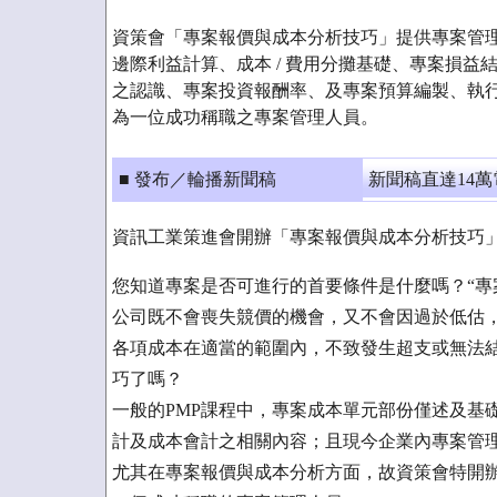
資策會「專案報價與成本分析技巧」提供專案管
邊際利益計算、成本 / 費用分攤基礎、專案損益
之認識、專案投資報酬率、及專案預算編製、執
為一位成功稱職之專案管理人員。
■ 發布／輪播新聞稿
新聞稿直達14
資訊工業策進會開辦「專案報價與成本分析技巧
您知道專案是否可進行的首要條件是什麼嗎？“專
公司既不會喪失競價的機會，又不會因過於低估
各項成本在適當的範圍內，不致發生超支或無法
巧了嗎？
一般的PMP課程中，專案成本單元部份僅述及基
計及成本會計之相關內容；且現今企業內專案管
尤其在專案報價與成本分析方面，故資策會特開