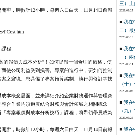
三）上
開辦，時數計12小時，每週六日白天，11月14日前報
2023/06/25
■
我在
二）最
/PCost.htm
2023/06/18
」課程
■
我在
一）兩
案的報價與成本分析”！如何提報一個合理的價格，使
2023/06/11
，而使公司利益受到損害。專案的進行中，要如何控制
■
我在
結案之窘境。您具備了專案預算編制、執行與修訂等技
（十）
2023/06/04
礎成本概念層面，並未詳細介紹企業財務運作與管理會
■
我在
理整合作業均須適度結合財務與會計領域之相關概念，
（九）
辦「專案報價與成本分析技巧」課程，將帶領學員成為
2023/05/28
■
我在
開辦，時數計12小時，每週六日白天，11月14日前報