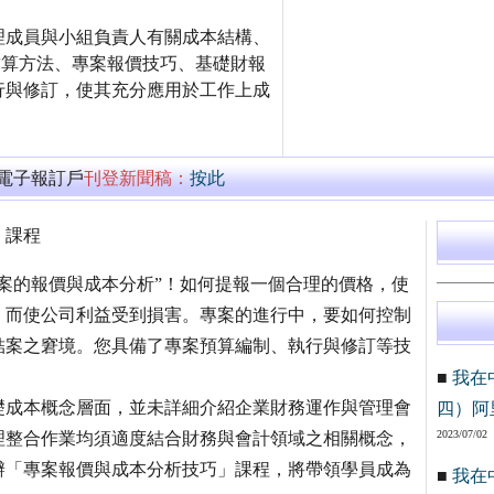
理成員與小組負責人有關成本結構、
結算方法、專案報價技巧、基礎財報
行與修訂，使其充分應用於工作上成
萬電子報訂戶
刊登新聞稿：
按此
」課程
案的報價與成本分析”！如何提報一個合理的價格，使
，而使公司利益受到損害。專案的進行中，要如何控制
結案之窘境。您具備了專案預算編制、執行與修訂等技
■
我在
礎成本概念層面，並未詳細介紹企業財務運作與管理會
四）阿
2023/07/02
理整合作業均須適度結合財務與會計領域之相關概念，
辦「專案報價與成本分析技巧」課程，將帶領學員成為
■
我在