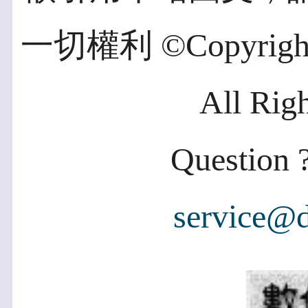
一切權利 ©Copyright 2
All Rig
Question ?
service@d