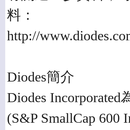
料：
http://www.diodes.co
Diodes簡介
Diodes Incorpor
(S&P SmallCap 60