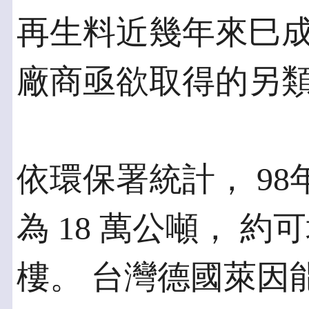
再生料近幾年來巳
廠商亟欲取得的另
依環保署統計， 9
為 18 萬公噸， 約可
樓。 台灣德國萊因