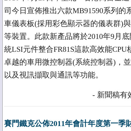
司今日宣佈推出六款MB91590系列
車儀表板(採用彩色顯示器的儀表群)與
等裝置。此款新產品將於2010年9月
統LSI元件整合FR81S這款高效能CPU
卓越的車用微控制器(系統控制器)，
以及視訊擷取與通訊等功能。
- 新聞稿有效
賽門鐵克公佈2011年會計年度第一季