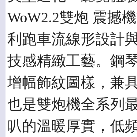
WoW2.2雙炮 震撼
利跑車流線形設計
技感精緻工藝。鋼
增幅飾紋圖樣，兼具
也是雙炮機全系列最
叭的溫暖厚實，低