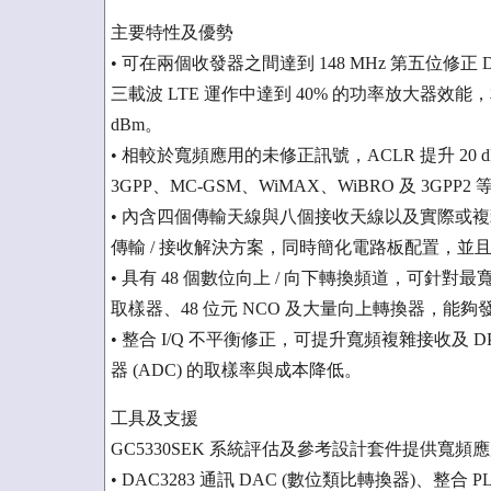
主要特性及優勢
• 可在兩個收發器之間達到 148 MHz 第五位修正 
三載波 LTE 運作中達到 40% 的功率放大器效能，相鄰
dBm。
• 相較於寬頻應用的未修正訊號，ACLR 提升 20
3GPP、MC-GSM、WiMAX、WiBRO 及 3
• 內含四個傳輸天線與八個接收天線以及實際或複雜觀測
傳輸 / 接收解決方案，同時簡化電路板配置，並且成
• 具有 48 個數位向上 / 向下轉換頻道，可針對最
取樣器、48 位元 NCO 及大量向上轉換器，能
• 整合 I/Q 不平衡修正，可提升寬頻複雜接收及
器 (ADC) 的取樣率與成本降低。
工具及支援
GC5330SEK 系統評估及參考設計套件提供寬
• DAC3283 通訊 DAC (數位類比轉換器)、整合 P