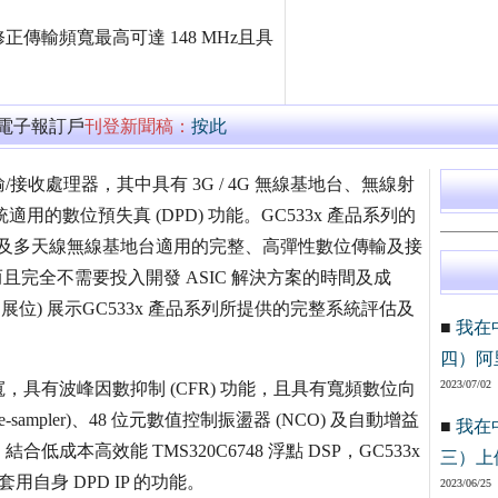
輸頻寬最高可達 148 MHz且具
萬電子報訂戶
刊登新聞稿：
按此
收處理器，其中具有 3G / 4G 無線基地台、無線射
通訊系統適用的數位預失真 (DPD) 功能。GC533x 產品系列的
提供寬頻及多天線無線基地台適用的完整、高彈性數位傳輸及接
且完全不需要投入開發 ASIC 解決方案的時間及成
84 展位) 展示GC533x 產品系列所提供的完整系統評估及
■
我在
四）阿
2023/07/02
輸頻寬，具有波峰因數抑制 (CFR) 功能，且具有寬頻數位向
re-sampler)、48 位元數值控制振盪器 (NCO) 及自動增益
■
我在
本高效能 TMS320C6748 浮點 DSP，GC533x
三）上
自身 DPD IP 的功能。
2023/06/25