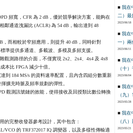
■
我在
二）最
DPD 頻寬，CFR 為 2 dB，優於競爭解決方案，能夠在
2023/06/18
通道洩漏比 (ACLR) 為 54 dB，輸出達到 48
■
我在
 dB，而相較於窄頻應用，則提升 40 dB，同時針對
一）兩
2023/06/11
GPP2 等標準提供多通道、多載波、多模及多頻支援。
路徑的介面，不僅實現 2x2、2x4、4x4 及 4x8
■
我在
本比 FPGA 減少十倍。
（十）
寬達到 184 MS/s 的資料速率配置，且內含四組分數重新
2023/06/04
夠發揮擴充時脈及頻率規劃的彈性。
■
我在
 DPD 觀測訊號鏈的效能，使得接收及回授類比數位轉換
（九）
2023/05/28
■
我在
（八）
頻應用的完整收發器參考設計，其中包含：
2023/05/21
LL/VCO 的 TRF372017 IQ 調變器，以及多樣性傳輸適