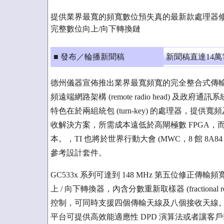
提供業界最寬的頻寬數位預失真的最新款處理器修正傳
完整數位向上/向下轉換鏈
■ 發布／輪播新聞稿
新聞稿直達14
德州儀器宣佈推出業界最寬頻寬的完全整合式傳輸/接
頻遠端網路架構 (remote radio head) 及政府
特色在於兩組統包 (turn-key) 的處理器，
收解決方案，所需成本遠低於高閘極數 FPGA，而
本。，TI 也將於世界行動大會 (MWC，8 館 8A
參考設計套件。
GC533x 系列可達到 148 MHz 第五位修正傳
上 / 向下轉換器，內含分數重新取樣器 (fractional 
控制，可同時支援四個傳輸天線及八個接收天線。結合低成
平台可提供高效能適應性 DPD 演算法或者讓客戶套用