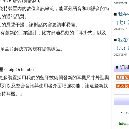
NR (訊號雜訊比)。
2023/05/21
聰明地分析藍牙免持裝置內的數位音訊串流，能區分語音和非語音的特
■
我在
真的通話品質。
（七）
人的風聲干擾，讓對話內容更清晰易懂。
2023/05/14
品，擁有創新的工業設計，比方舒適易戴的「耳掛式」以及
■
我在
（六）
牙系統單晶片解決方案現有提供樣品。
2023/05/07
■ 訂
ig Ochikubo
續促使更多裝置採用我們的藍牙技術開發新的耳機尺寸外型與
方案系列以及整套音訊與使用者介面增強功能，讓這些新款
免持耳機。」
2
Inform