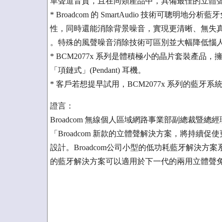
單聲道音質，且在同類產品中，具備最佳的立體聲 S
* Broadcom 的 SmartAudio 技術可
性，同時還能消除背景噪音，實現更清晰、無失
。特殊的風聲噪音消除技術可區別並大幅降低惱
* BCM2077x 系列是體積極小的晶片套裝產
「項鏈式」(Pendant) 耳機。
* 客戶若想提早試用，BCM2077x 系列的藍
證言：
Broadcom 無線個人區域網路事業部副總裁暨總經理 Cra
「Broadcom 新款的立體聲解決方案，將持
設計。Broadcom公司小型的低功耗藍牙解決
的藍牙解決方案可以適用於下一代的兩用立體聲