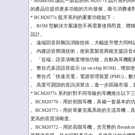
* Broadcom 讓此一新款的BCM2077x 
的產品往提供更多功能的方向發展，吸引消費者
* BCM2077x 藍牙系列的重要功能如下：
。 ROM 型解決方案讓您不再需要使用昂貴、
設計。
。 遠端回音與雜訊消除技術，大幅提升雙方同時
。 內建語音辨識技術，使裝置製造商能支援語音
。 「近端」語音清晰度增強功能，自動為耳機配
。 整合式多語語音提示 (in on-chip ROM)，
。 整合式「快速充電」電源管理裝置 (PMU)，
。 高度可調諧的音訊演算法，進一步區隔市場，
* BCM2077x 系列針對不同等級的耳機推出以下
。BCM20770 – 用於初階耳機，具備一套基本
。BCM20771 – 用於單麥克風系統的主流耳機，具
更高的音質清晰度。
。BCM20772 – 用於高階耳機，含完整的 Broad