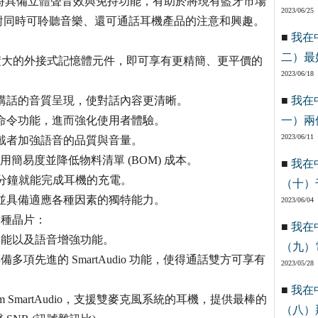
晶片系列同時具備立體聲音效與免持功能，有助於將現有藍牙市場
2023/06/25
對同時可聆聽音樂、還可通話耳機產品的注意和興趣。
■
我在
二）最
體積大的外接式記憶體元件，即可享有更精簡、更平價的
2023/06/18
講話的音質呈現，使對話內容更清晰。
■
我在
命令功能，進而強化使用者體驗。
一）兩
2023/06/11
戴者加強語音的品質與音量。
增加使用簡易度並降低物料清單 (BOM) 成本。
■
我在
數分鐘就能完成耳機的充電。
（十）
並具備適應各種因素的獨特能力。
2023/06/04
三種晶片：
■
我在
的功能以及語音增強功能。
（九）
備多項先進的 SmartAudio 功能，使得通話雙方可享有
2023/05/28
■
我在
com SmartAudio，支援雙麥克風系統的耳機，提供最棒的
（八）