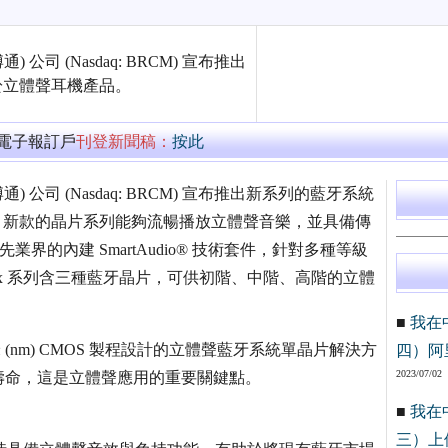
公司 (Nasdaq: BRCM) 宣布推出
用於立體聲耳機產品。
萬電子報訂戶
刊登新聞稿：
按此
) 公司 (Nasdaq: BRCM) 宣布推出新系列的藍牙系統
產品。新款的晶片系列能夠流暢播放立體聲音樂，並具備傳
先業界的內建 SmartAudio® 技術套件，針對多種等級
2077x 系列含三種藍牙晶片，可供初階、中階、高階的立體
■
我在
奈米 (nm) CMOS 製程設計的立體聲藍牙系統單晶片解決方
四）阿
2023/07/02
壽命，這是立體聲應用的重要關鍵點。
■
我在
三）上