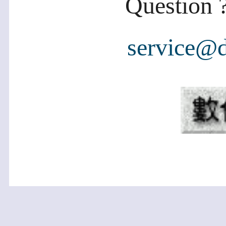
Question ?
service@d