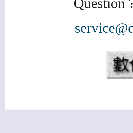
Question ?
service@d