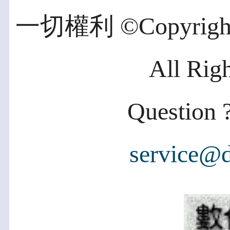
一切權利 ©Copyright 2
All Rig
Question ?
service@d