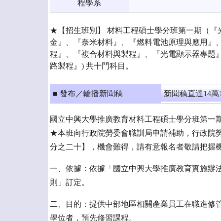
程學系
★【招生班別】 材料工程碩士學分班第一期（『
金』、『奈米材料』、『燃料電池原理與應用』
程』、『複合材料與製程』、『光電顯示器專題
路製程』) 共十門科目。
■ 發布／輪播新聞稿
新聞稿直達14
國立中興大學推廣教育材料工程碩士學分班第一
★本班向行政院勞委會職訓局申請補助，行政院
分之二十】，機會難得，請有意報名者敬請把握
一、依據：依據「國立中興大學推廣教育實施辦
則」訂定。
二、目的：提供中部地區相關產業員工在職進修
學位者，預先修習課程。