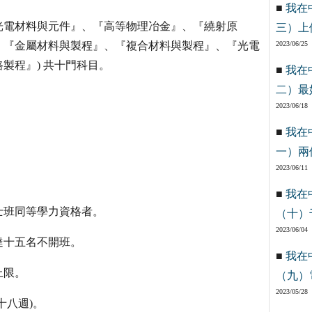
■
我在
光電材料與元件』、『高等物理冶金』、『繞射原
三）上
、『金屬材料與製程』、『複合材料與製程』、『光電
2023/06/25
製程』) 共十門科目。
■
我在
二）最
2023/06/18
■
我在
一）兩
2023/06/11
■
我在
士班同等學力資格者。
（十）
2023/06/04
達十五名不開班。
■
我在
上限。
（九）
2023/05/28
十八週)。