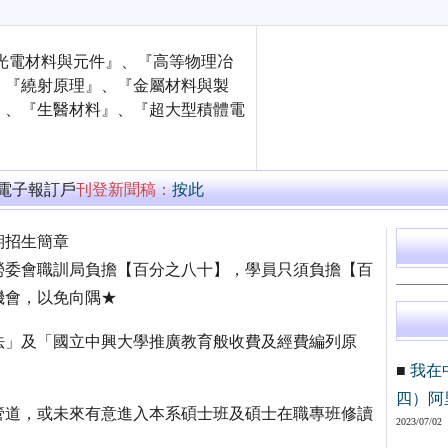
光電材料與元件』、『高等物理冶
、『繞射原理』、『金屬材料與製
』、『生醫材料』、『超大型積體電
萬電子報訂戶
刊登新聞稿：
按此
期招生簡章
勞委會職訓局負擔【百分之八十】，學員只須負擔【百
機會，以免向隅★
法」及「國立中興大學推廣教育般收費及經費編列原
■
我在
四）阿
管道，或未來有意進入本系碩士班及碩士在職專班修讀
2023/07/02