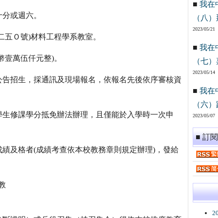
■
我在
十分或週六。
（八）
2023/05/21
二五Ｏ號)材料工程學系教室。
■
我在
幣壹萬伍仟元整)。
（七）
2023/05/14
公告招生，採通訊及現場報名，依報名先後依序審核資
■
我在
（六）
學生修課學分抵免辦法辦理，且僅能於入學時一次申
2023/05/07
■ 訂
績及格者(成績考查依本校教務章則規定辦理)，發給
助教
2