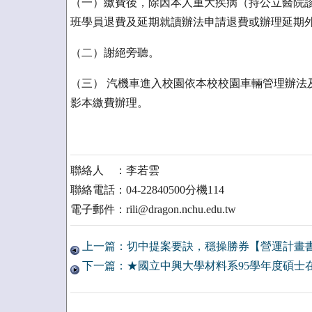
（一）繳費後，除因本人重大疾病（持公立醫院
班學員退費及延期就讀辦法申請退費或辦理延期
（二）謝絕旁聽。
（三） 汽機車進入校園依本校校園車輛管理辦法
影本繳費辦理。
聯絡人 ：李若雲
聯絡電話：04-22840500分機114
電子郵件：rili@dragon.nchu.edu.tw
上一篇：切中提案要訣，穩操勝券【營運計畫
下一篇：★國立中興大學材料系95學年度碩士