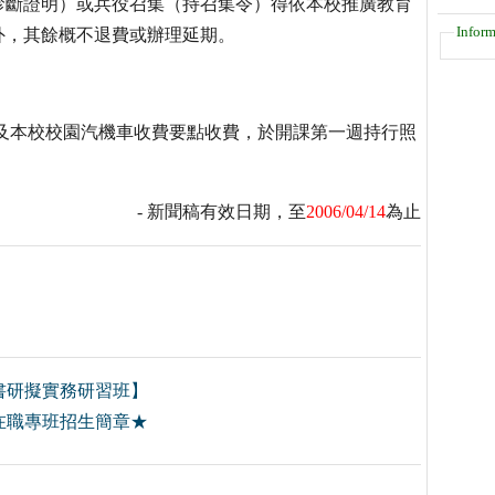
診斷證明）或兵役召集（持召集令）得依本校推廣教育
Inform
外，其餘概不退費或辦理延期。
及本校校園汽機車收費要點收費，於開課第一週持行照
- 新聞稿有效日期，至
2006/04/14
為止
書研擬實務研習班】
在職專班招生簡章★