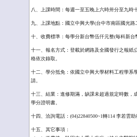
八、上課時間：每週一至五晚上六時卅分至九時
九、上課地點：國立中興大學(台中市南區國光路
十、收費標準：每學分新台幣伍仟元整(毎科新台
十一、報名方式：登載於網路及全國發行之報紙
格依次錄取。
十二、學分抵免：依國立中興大學材料工程學系
請。
十三、結業：進修期滿，缺課未超過規定時數，成
學分證明書。
十四、洽詢電話：(04)22840500~1轉114 李若雲
十五、其它事項：