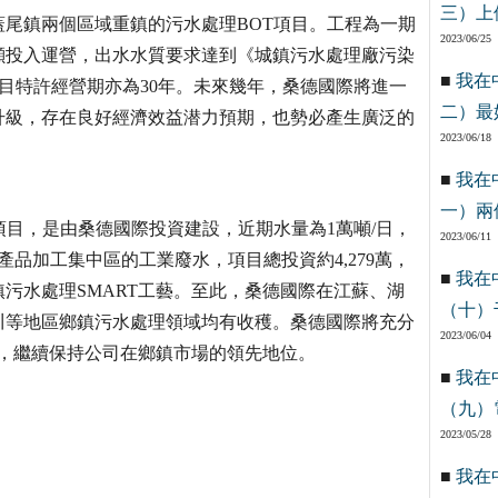
三）上
尾鎮兩個區域重鎮的污水處理BOT項目。工程為一期
2023/06/25
萬噸投入運營，出水水質要求達到《城鎮污水處理廠污染
■
我在
準。該項目特許經營期亦為30年。未來幾年，桑德國際將進一
二）最
升級，存在良好經濟效益潜力預期，也勢必產生廣泛的
2023/06/18
■
我在
一）兩
項目，是由桑德國際投資建設，近期水量為1萬噸/日，
2023/06/11
品加工集中區的工業廢水，項目總投資約4,279萬，
■
我在
鎮污水處理SMART工藝。至此，桑德國際在江蘇、湖
（十）
川等地區鄉鎮污水處理領域均有收穫。桑德國際將充分
2023/06/04
用，繼續保持公司在鄉鎮市場的領先地位。
■
我在
（九）
2023/05/28
■
我在