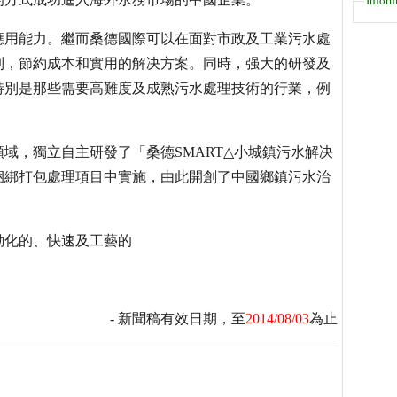
Inform
應用能力。繼而桑德國際可以在面對市政及工業污水處
制，節約成本和實用的解决方案。同時，强大的研發及
特別是那些需要高難度及成熟污水處理技術的行業，例
領域，獨立自主研發了「桑德SMART△小城鎮污水解决
捆綁打包處理項目中實施，由此開創了中國鄉鎮污水治
動化的、快速及工藝的
- 新聞稿有效日期，至
2014/08/03
為止