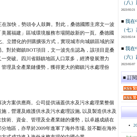
（八）
2023/05/21
■
我在
正在加快，勢頭令人鼓舞。對此，桑德國際主席文一波
（七）
「美麗福建」區域環境服務市場開啟新的一頁。桑德國
2023/05/14
化、立體化的倂購擴張方式，實現城市向城鎮區域的深
■
我在
。對於鄉鎮BOT項目，文一波先生認為，該項目是桑
（六）
又一突破。四川省縣鎮地區人口眾多，經濟發展潛力
2023/05/07
、管理及全產業鏈優勢，獲得更大的鄉鎮污水處理份
■ 訂
解决方案供應商。公司提供涵蓋供水及污水處理業整個
施，營運及維護供水及污水處理設施, 以及製造供水及
在技術、資金、管理及全產業鏈的優勢，以卓越成績在
2
地區，亦早於2009年進軍了海外市場, 並不斷在海外
的方式成功進入海外水務市場的中國企業。