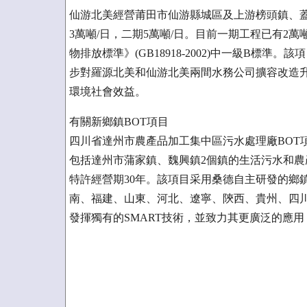
仙游北美經營莆田市仙游縣城區及上游榜頭鎮、蓋
3萬噸/日，二期5萬噸/日。目前一期工程已有2
物排放標準》(GB18918-2002)中一級B標
步對羅源北美和仙游北美兩間水務公司擴容改造
環境社會效益。
有關新鄉鎮BOT項目
四川省達州市農產品加工集中區污水處理廠BOT
包括達州市蒲家鎮、魏興鎮2個鎮的生活污水和農產
特許經營期30年。該項目采用桑德自主研發的鄉
南、福建、山東、河北、遼寧、陝西、貴州、四
發揮獨有的SMART技術，並致力其更廣泛的應