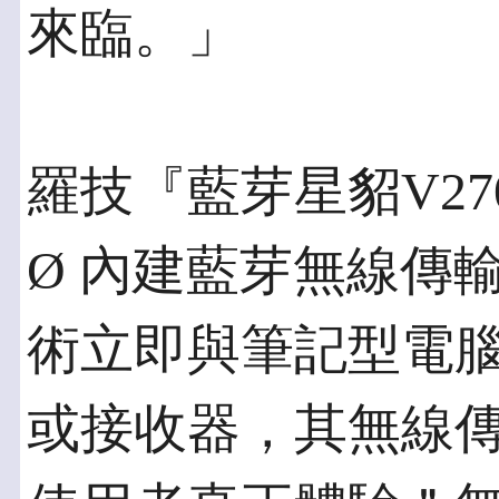
來臨。」
羅技『藍芽星貂V2
Ø 內建藍芽無線傳
術立即與筆記型電
或接收器，其無線傳