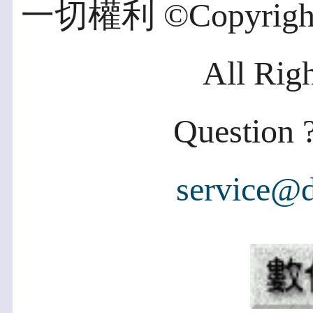
一切權利 ©Copyright 2
All Rig
Question ?
service@d