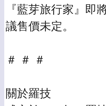
『藍芽旅行家』即
議售價未定。
＃ ＃ ＃
關於羅技