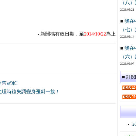
（八）
2023/05/21
■
我在
（七）
- 新聞稿有效日期，至
2014/10/22
為止
2023/05/14
■
我在
（六）
2023/05/07
■ 訂
美銷售冠軍!
生理時鐘失調變身歪斜一族！
2