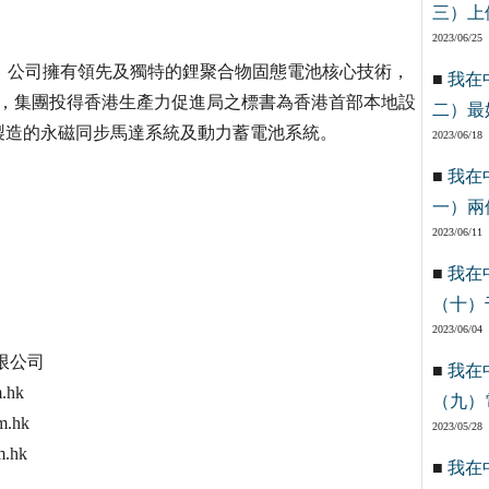
三）上
2023/06/25
業，公司擁有領先及獨特的鋰聚合物固態電池核心技術，
■
我在
2月，集團投得香港生產力促進局之標書為香港首部本地設
二）最
製造的永磁同步馬達系統及動力蓄電池系統。
2023/06/18
■
我在
一）兩
2023/06/11
■
我在
（十）
2023/06/04
限公司
■
我在
.hk
（九）
.hk
2023/05/28
.hk
■
我在