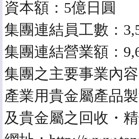
資本額：5億日圓
集團連結員工數：3,5
集團連結營業額：9,6
集團之主要事業內容
產業用貴金屬產品製
及貴金屬之回收・精