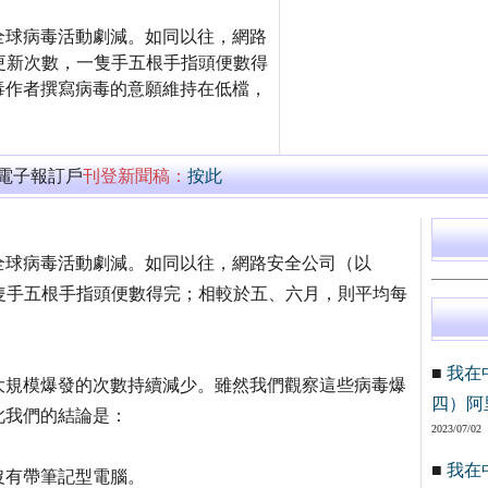
全球病毒活動劇減。如同以往，網路
毒碼更新次數，一隻手五根手指頭便數得
毒作者撰寫病毒的意願維持在低檔，
萬電子報訂戶
刊登新聞稿：
按此
全球病毒活動劇減。如同以往，網路安全公司（以
，一隻手五根手指頭便數得完；相較於五、六月，則平均每
■
我在
大規模爆發的次數持續減少。雖然我們觀察這些病毒爆
四）阿
此我們的結論是：
2023/07/02
■
我在
沒有帶筆記型電腦。