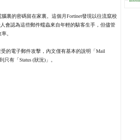
Inform
的密碼留在家裏。這個月Fortinet發現以往流竄校
復活。某些人會認為這些郵件蠕蟲來自年輕的駭客生手，但儘管
效率。
用者所遭受的電子郵件攻擊，內文僅有基本的說明「Mail
單到只有「Status (狀況)」。