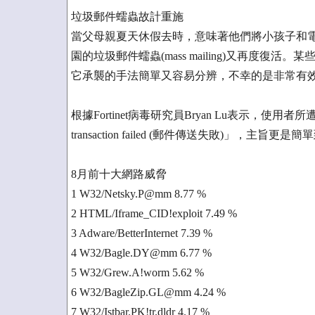
垃圾郵件蠕蟲故計重施
當父母親夏天休假去時，意味著他們將小孩子和電腦裏
園的垃圾郵件蠕蟲(mass mailing)又再度
它承襲的手法簡單又容易分辨，不幸的是非常有
根據Fortinet病毒研究員Bryan Lu表示，使
transaction failed (郵件傳送失敗)­」，主旨更是簡
8月前十大網路威脅
1 W32/Netsky.P@mm 8.77 %
2 HTML/Iframe_CID!exploit 7.49 %
3 Adware/BetterInternet 7.39 %
4 W32/Bagle.DY@mm 6.77 %
5 W32/Grew.A!worm 5.62 %
6 W32/BagleZip.GL@mm 4.24 %
7 W32/Istbar.PK!tr.dldr 4.17 %