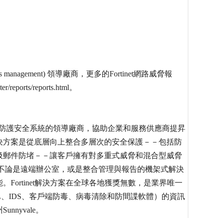
eats management) 領導廠商，更多的Fortinet網路威脅報
/reports/reports.html。
ted) 式多重威脅防護安全系統的領導廠商，協助企業和服務供應商提昇
的解決方案是從底層向上整合多層次的安全保護－－包括防
圾郵件防堵－－讓客戶擁有對多重式威脅和混合型威脅
，不論是遠端辦公室，或是整合管理與報告的機架式解決
能。Fortinet解決方案在全球各地獲獎無數，是業界唯一
、SSL、IDS、客戶端防毒、病毒清除和防間諜軟體）的資訊
nnyvale。