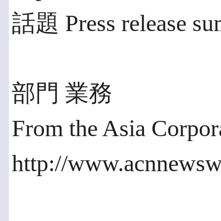
話題 Press release s
部門 業務
From the Asia Corpo
http://www.acnnewsw