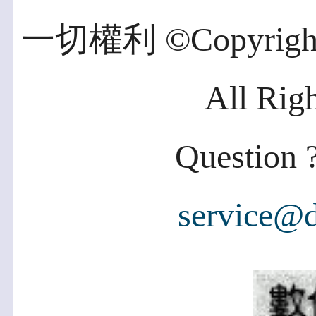
一切權利 ©Copyright 2
All Rig
Question ?
service@d