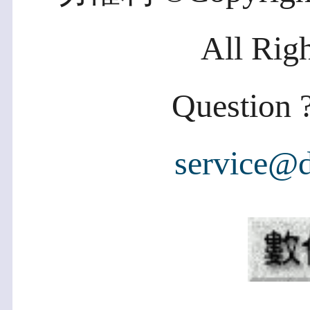
All Rig
Question ?
service@d