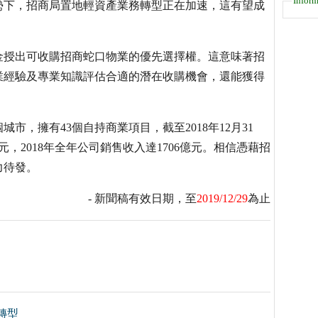
Inform
勢下，招商局置地輕資產業務轉型正在加速，這有望成
金授出可收購招商蛇口物業的優先選擇權。這意味著招
業經驗及專業知識評估合適的潛在收購機會，還能獲得
市，擁有43個自持商業項目，截至2018年12月31
，2018年全年公司銷售收入達1706億元。相信憑藉招
力待發。
- 新聞稿有效日期，至
2019/12/29
為止
轉型