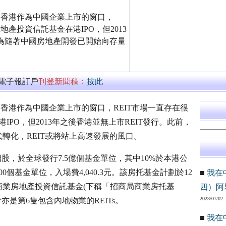
明報報道，香港作為中國企業上市的窗口，
地產投資信託基金在港IPO，但2013
認為隨著中國房地產開發已開始向存量
萬電子報訂戶
刊登新聞稿：
按此
據明報報道，香港作為中國企業上市的窗口，REIT市場一直存在很
IPO，但2013年之後香港並無上市REIT發行。此前，
轉化，REIT或將站上高速發展的風口。
起招股，於全球發行7.5億個基金單位，其中10%於本港公
00個基金單位，入場費4,040.3元。該房托基金計劃於12
■
我在
商業房地產投資信託基金(下稱「招商局商業房托基
四）阿
2023/07/02
時亦是第6隻包含內地物業的REITs。
■
我在