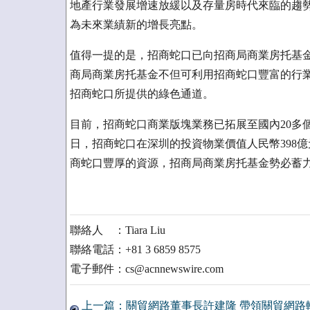
地產行業發展增速放緩以及存量房時代來臨的趨
為未來業績新的增長亮點。
值得一提的是，招商蛇口已向招商局商業房托基
商局商業房托基金不但可利用招商蛇口豐富的行
招商蛇口所提供的綠色通道。
目前，招商蛇口商業版塊業務已拓展至國內20多個城
日，招商蛇口在深圳的投資物業價值人民幣398億元
商蛇口豐厚的資源，招商局商業房托基金勢必蓄
聯絡人 ：Tiara Liu
聯絡電話：+81 3 6859 8575
電子郵件：cs@acnnewswire.com
上一篇：關貿網路董事長許建隆 帶領關貿網路