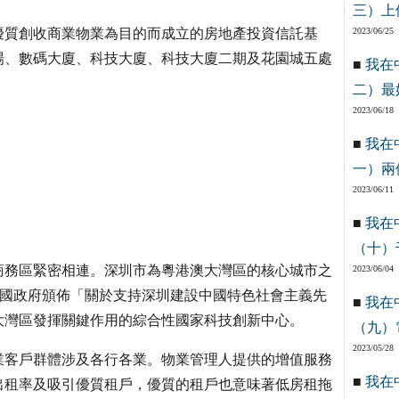
三）上
優質創收商業物業為目的而成立的房地產投資信託基
2023/06/25
場、數碼大廈、科技大廈、科技大廈二期及花園城五處
■
我在
二）最
2023/06/18
■
我在
一）兩
2023/06/11
■
我在
（十）
商務區緊密相連。深圳市為粵港澳大灣區的核心城市之
2023/06/04
8月，中國政府頒佈「關於支持深圳建設中國特色社會主義先
■
我在
大灣區發揮關鍵作用的綜合性國家科技創新中心。
（九）
2023/05/28
業客戶群體涉及各行各業。物業管理人提供的增值服務
■
我在
出租率及吸引優質租戶，優質的租戶也意味著低房租拖