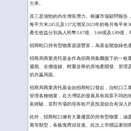
欠率。
其三是強勁的內生增長潛力。根據市場顧問報告，
每平方米245元及137元增至2023年的每月每平米3
產生收益分別為人民幣3.67億、3.60億及3.89億
招商蛇口持有型物業資源豐富，為基金開放綠色
招商局商業房托基金作為招商局集團旗下的一枚
週期、全價值鏈、輕重並舉的房地產開發、管理
的共贏局面。
招商局商業房托基金由招商蛇口發起，自蛇口工業
管理各種物業，在大灣區的發展具有與眾不同的
富經驗，並對市場的現有租戶及投資組合有深入
此外，招商蛇口擁有大量優質的持有型物業，涵
寓等類型，各板塊齊頭並進。此次上市標誌著招