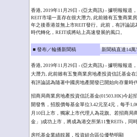
香港, 2019年11月29日 - (亞太商訊) - 據
REIT市場一直存在很大潛力, 此前雖有五隻商業房
年之後香港並無上市REIT發行。此前，有評論
時代轉化，REIT或將站上高速發展的風口。
■ 發布／輪播新聞稿
新聞稿直達14
香港, 2019年11月29日 - (亞太商訊) - 
大潛力, 此前雖有五隻商業房地產投資信託基金在港
有評論認為隨著中國房地產開發已開始向存量時代
招商局商業房地產投資信託基金(01503.HK)今
開發售，招股價每基金單位3.42元至4元，每手1,0
月10日上市，獨家上市代理人為花旗。若招商局
金」)成功上市，將成為港交所第11隻REITs，同
房托基金業績靚麗，投資組合區位優勢明顯