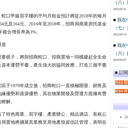
（八）
2023/05/21
蛇口甲級寫字樓的平均月租金預計將從2018年的每月
■
我在
04元及164元。2016年至2018年，招商局商業房托基金
（七）
，年複合增長率為3%。
2023/05/14
通道
■
我在
（六）
重要棋子，將與招商蛇口、招商置地一同構建起全生命
2023/05/07
及資本運營平臺，產生強大的協同效應，打造三個平臺
■ 訂
區于1979年成立後，招商蛇口一直積極開發、銷售及
地緣優勢和資源優勢，其在物業開發及營運方面擁有豐
的瞭解。
蓋了特色商業、寫字樓、產業辦公、精品酒店、長租公
2
商局置地將擴展其業務至房地產投資信託管理，表明在