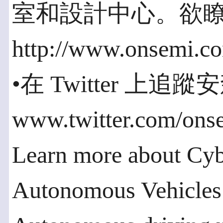
室和設計中心。欲
http://www.onsemi.
•在 Twitter 上
www.twitter.com/ons
Learn more about Cybe
Autonomous Vehicles h