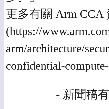
更多有關 Arm CC
(https://www.arm.co
arm/architecture/secur
confidential-compute
- 新聞稿有