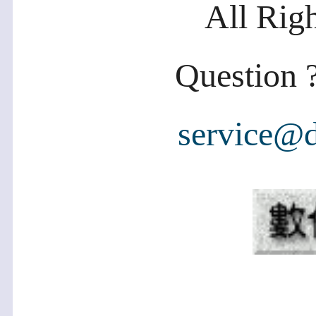
All Rig
Question ?
service@d