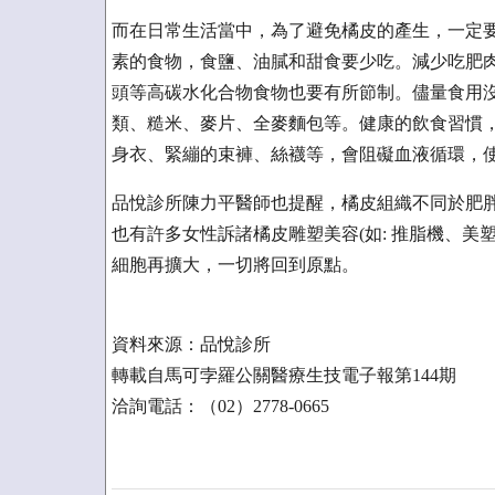
而在日常生活當中，為了避免橘皮的產生，一定
素的食物，食鹽、油膩和甜食要少吃。減少吃肥
頭等高碳水化合物食物也要有所節制。儘量食用
類、糙米、麥片、全麥麵包等。健康的飲食習慣，
身衣、緊繃的束褲、絲襪等，會阻礙血液循環，
品悅診所陳力平醫師也提醒，橘皮組織不同於肥
也有許多女性訴諸橘皮雕塑美容(如: 推脂機、美
細胞再擴大，一切將回到原點。
資料來源：品悅診所
轉載自馬可孛羅公關醫療生技電子報第144期
洽詢電話：（02）2778-0665