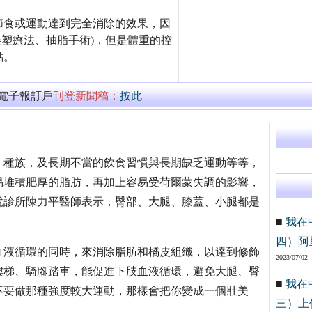
節食或運動達到完全消除的效果，因
美塑療法、抽脂手術)，但是體重的控
點。
萬電子報訂戶
刊登新聞稿：
按此
、種族，及長期不當的飲食習慣與長期缺乏運動等等，
易堆積肥厚的脂肪，再加上容易受荷爾蒙失調的影響，
悅診所陳力平醫師表示，臀部、大腿、膝蓋、小腿都是
■
我在
四）阿
血液循環的同時，來消除脂肪和橘皮組織，以達到修飾
2023/07/02
樓梯、騎腳踏車，能促進下肢血液循環，避免大腿、臀
■
我在
不要做那種強度較大運動，那樣會把你變成一個壯美
三）上