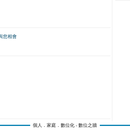
與您相會
個人．家庭．數位化 - 數位之牆