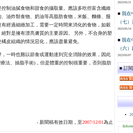
2023/05/21
要控制油膩食物和甜食的攝取量。應該多吃些富含纖維
■
我在
肉、油炸類食物、奶油等高脂肪食物，米飯、麵條、饅
（七）
沒有經過細緻加工，需要一定時間來消化的食物，如穀
2023/05/14
絕對是擁有漂亮膚質的主要原因。 另外，不合身的塑
■
我在
使橘皮組織的情況惡化，應該盡量避免。
（六）
胖，一時也難以節食或運動達到完全消除的效果，因此
2023/05/07
塑療法、抽脂手術)，但是體重的控制很重要，否則脂肪
■ 訂
2
- 新聞稿有效日期，至
2007/12/01
為止
Inform