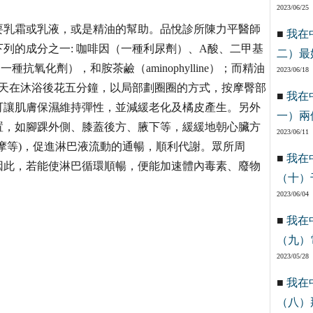
2023/06/25
要乳霜或乳液，或是精油的幫助。品悅診所陳力平醫師
■
我在
列的成分之一: 咖啡因（一種利尿劑）、A酸、二甲基
二）最
E，是一種抗氧化劑），和胺茶鹼（aminophylline）；而精油
2023/06/18
每天在沐浴後花五分鐘，以局部劃圈圈的方式，按摩臀部
■
我在
可讓肌膚保濕維持彈性，並減緩老化及橘皮產生。另外
一）兩
置，如腳踝外側、膝蓋後方、腋下等，緩緩地朝心臟方
2023/06/11
摩等)，促進淋巴液流動的通暢，順利代謝。眾所周
■
我在
因此，若能使淋巴循環順暢，便能加速體內毒素、廢物
（十）
2023/06/04
■
我在
（九）
2023/05/28
■
我在
（八）