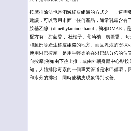
按摩推除法也是消滅橘皮組織的方式之一，這需
建議，可以選用市面上任何產品，通常乳霜含有下
胺基乙醇（dimethylaminoethanol，簡稱DMA
配方有：甜茴香 、杜松子、葡萄柚、廣藿香 。
和腿部等產生橘皮組織的地方。而且乳液的塗抹
使用淋巴按摩，是用手輕柔的在淋巴結分佈的位
向按摩(例如由下往上推，或由外朝身體中心點按
知，人體排除毒素的一個重要管道是淋巴循環，
和水分的排出，同時使橘皮現象得到改善。