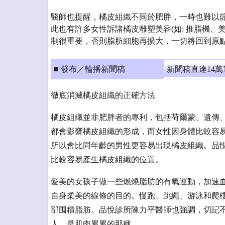
醫師也提醒，橘皮組織不同於肥胖，一時也難以
此也有許多女性訴諸橘皮雕塑美容(如: 推脂機、
制很重要，否則脂肪細胞再擴大，一切將回到原
■ 發布／輪播新聞稿
新聞稿直達14
徹底消滅橘皮組織的正確方法
橘皮組織並非肥胖者的專利，包括荷爾蒙、遺傳
都會影響橘皮組織的形成，而女性因身體比較容
所以會比同年齡的男性更容易出現橘皮組織。品
比較容易產生橘皮組織的位置。
愛美的女孩子做一些燃燒脂肪的有氧運動，加速
自身柔美的線條的目的。慢跑、跳繩、游泳和爬
部囤積脂肪。品悅診所陳力平醫師也強調，切記
人，是肌肉累累的那種。