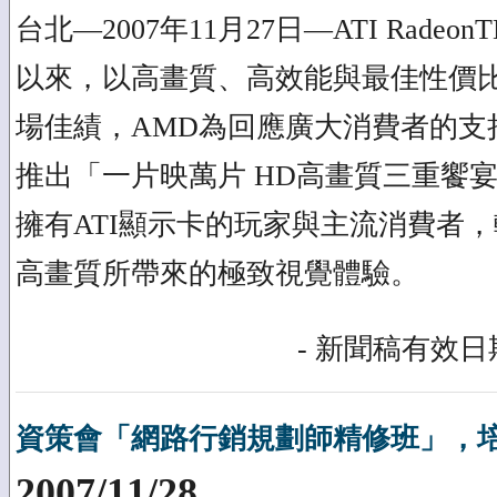
台北—2007年11月27日—ATI Radeon
以來，以高畫質、高效能與最佳性價
場佳績，AMD為回應廣大消費者的支
推出「一片映萬片 HD高畫質三重饗
擁有ATI顯示卡的玩家與主流消費者，
高畫質所帶來的極致視覺體驗。
- 新聞稿有效日期
資策會「網路行銷規劃師精修班」，
2007/11/28