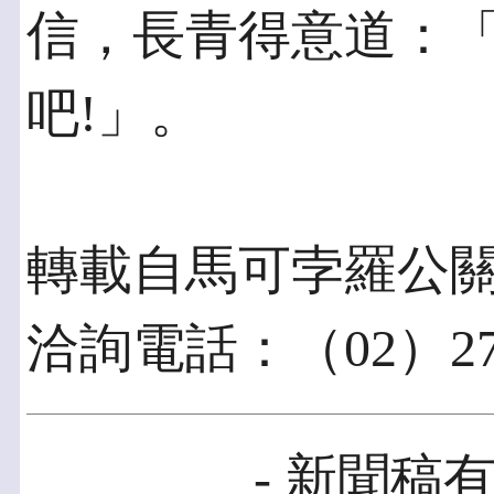
信，長青得意道：
吧!」。
轉載自馬可孛羅公關
洽詢電話：（02）277
- 新聞稿有