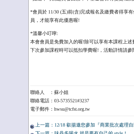
*會員於 11/30 (五)前(含)完成報名及繳費者
員，才能享有此優惠喔!
*溫馨小叮嚀:
本會會員是免費加入的喔!除可以享有本課程上述
下次參加課程時可以抵扣學費喔!，活動詳情請參
聯絡人 ：蘇小姐
聯絡電話：03-5735521#3237
電子郵件：hwsu@tcfst.org.tw
上一篇：12/18 叡揚邀您參加『商業批次處理
下一篇：味丹多喝水 就是要有自己的 style！