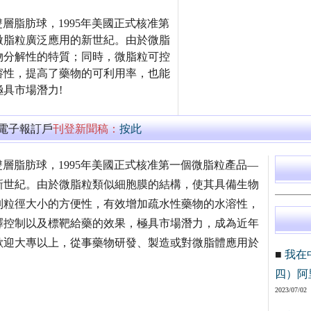
雙層脂肪球，1995年美國正式核准第
啟了微脂粒廣泛應用的新世紀。由於微脂
物分解性的特質；同時，微脂粒可控
溶性，提高了藥物的可利用率，也能
具市場潛力!
萬電子報訂戶
刊登新聞稿：
按此
的雙層脂肪球，1995年美國正式核准第一個微脂粒產品—
應用的新世紀。由於微脂粒類似細胞膜的結構，使其具備生物
制粒徑大小的方便性，有效增加疏水性藥物的水溶性，
釋控制以及標靶給藥的效果，極具市場潛力，成為近年
歡迎大專以上，從事藥物研發、製造或對微脂體應用於
■
我在
四）阿
2023/07/02