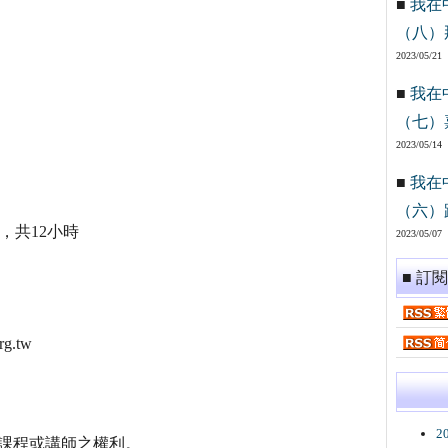
■
我在
（八）
2023/05/21
■
我在
（七）
2023/05/14
■
我在
（六）
00，共12小時
2023/05/07
■ 訂
g.tw
2
課程或講師之權利。