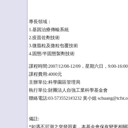
專長領域：
1.基因治療傳輸系統
2.疫苗佐劑技術
3.微脂粒及微粒包覆技術
4.固態/半固態製劑技術
課程時間:2007/12/08-12/09，星期六日，9:00-16:
課程費用:4000元
主辦單位:科學園區管理局
執行單位:財團法人自強工業科學基金會
聯絡電話:03-5735521#3232 黃小姐 schuang@tcfst.or
備註:
*如遇不可測之突發因素，本基金會保有變更相關