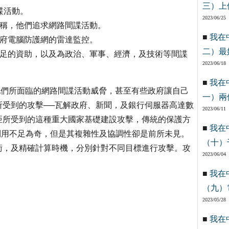
三）上
諜活動。
2023/06/25
宣稱，他們追求網路間諜活動。
■
我在
政府電腦防護網的雷達監控。
二）最
充足的資助，以及為政治、軍事、經濟，及技術等間諜
2023/06/18
■
我在
他們所面臨的網路間諜活動威脅，甚至有些政府讓自己
一）兩
受到的攻擊──瓦解政府、新聞，及銀行伺服器高達數
2023/06/11
亞所受到的這種重大國家基礎建設攻擊，傳統的保護方
■
我在
受到利用不足為奇，但是其複雜性及協調性卻是前所未見。
（十）
術，及精確計算時機，分別針對不同目標進行攻擊。攻
2023/06/04
」
■
我在
（九）
2023/05/28
■
我在