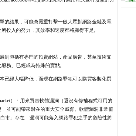
Inform
攻擊的結果，可能會嚴重打擊一般大眾對網路金融及電
全所投入的努力，其效率和速度都將顯得不足。
發展到包括有專門的拍賣網站，產品廣告，甚至技術支
化服務」已經成為特殊的賣點。
成本已經大幅降低，而現在網路罪犯可以購買客製化撰
ack market）：用來買賣軟體漏洞（還沒有修補程式可用的
易，並可能帶來潛在的重大安全威脅。軟體漏洞非常值
種「白市」存在，漏洞可能落入網路罪犯之手的危險性將