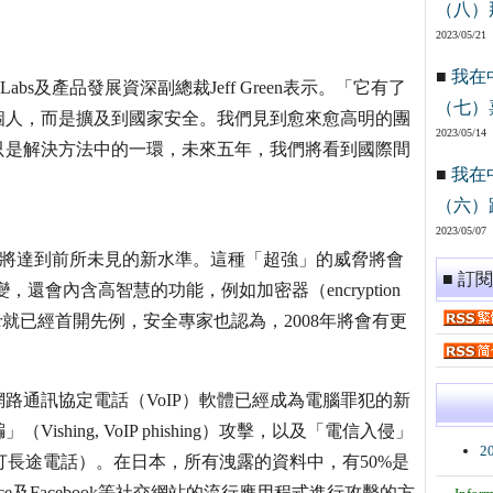
（八）
2023/05/21
■
我在
abs及產品發展資深副總裁Jeff Green表示。「它有了
（七）
個人，而是擴及到國家安全。我們見到愈來愈高明的團
2023/05/14
只是解決方法中的一環，未來五年，我們將看到國際間
■
我在
（六）
2023/05/07
度將達到前所未見的新水準。這種「超強」的威脅將會
■ 訂
還會內含高智慧的功能，例如加密器（encryption
uwar就已經首開先例，安全專家也認為，2008年將會有更
網路通訊協定電話（VoIP）軟體已經成為電腦罪犯的新
hing, VoIP phishing）攻擊，以及「電信入侵」
2
侵電信網路盜打長途電話）。在日本，所有洩露的資料中，有50%是
ce及Facebook等社交網站的流行應用程式進行攻擊的方