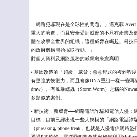
「網路犯罪現在是全球性的問題。」邁克菲 Avert L
重大的演進，而且安全受到威脅的不只有產業及
體在攻擊全世界的組織，這種威脅在崛起。科技
的政府機構開始採取行動。」
對個人資料及網路服務的威脅愈來愈高明
• 基因改造的「超級」威脅：惡意程式的複雜程
有更強的恢復力，而且會像DNA重組一樣一變再變，
draw）。有風暴蠕蟲（Storm Worm）之稱的N
多類似的案例。
• 新技術，新威脅──網路電話詐騙和電信入侵：
目標，目前已經出現一些大規模的「網路電話詐騙」（Vis
（phreaking, phone freak，也就是入
透過P2P軟體。電腦罪犯將會找出如何利用MySpa