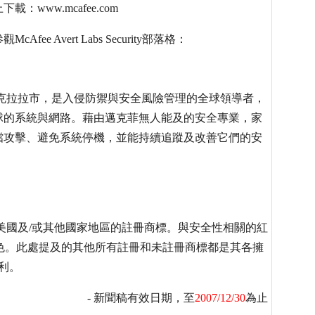
www.mcafee.com
Avert Labs Security部落格：
國加州聖克拉拉市，是入侵防禦與安全風險管理的全球領導者，
球的系統與網路。藉由邁克菲無人能及的安全專業，家
擋攻擊、避免系統停機，並能持續追蹤及改善它們的安
其附設公司在美國及/或其他國家地區的註冊商標。與安全性相關的紅
代表色。此處提及的其他所有註冊和未註冊商標都是其各擁
權利。
- 新聞稿有效日期，至
2007/12/30
為止