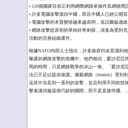
• 120個國家目前正利用網際網路來操作其網路間
• 許多電腦攻擊源自中國，而且中國人已經公開
• 電腦攻擊的本質變得越來越高明，並試圖躲過
• 網路攻擊從原初的單純好奇刺探，演進為受到
活動的完善組織運作。
根據NATO內部人士指出，許多政府仍未意識到
曝露於網路攻擊的危機中。他們相信，愛沙尼亞所
周的時間，只是網路戰爭的冰山一角。「愛沙尼
法已不足以提供保護。僵屍網路（botnets）
這其中涉及到一系列的攻擊，並且利用不同的技
擊者讓伺服器很巧妙的關閉，而不是直接停擺。