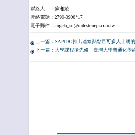
聯絡人 ：蘇湘綾
聯絡電話：2790-3908*17
電子郵件：angela_su@milestonepr.com.tw
上一篇：SAPIDO推出連線熱點且可多人上網的無
下一篇：大學課程搶先修！臺灣大學普通化學