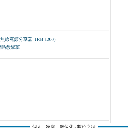
線寬頻分享器（RB-1200）
網路教學班
個人．家庭．數位化 - 數位之牆